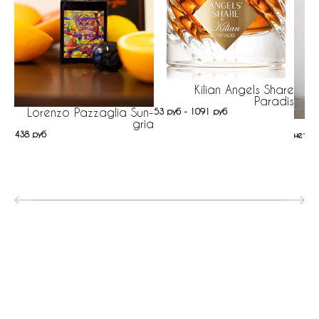
Kilian Angels Share
Paradis
Lorenzo Pazzaglia Sun-
53 руб - 1091 руб
gria
438 руб
нет н