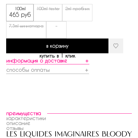
100ml
100ml tester
2ml пробник
465 руб
7,5ml миниатюра
-
в корзину
купить в 1 клик
информация о доставке
＋
способы оплаты
＋
преимущества
характеристики
описание
отзывы
les liquides imaginaires bloody