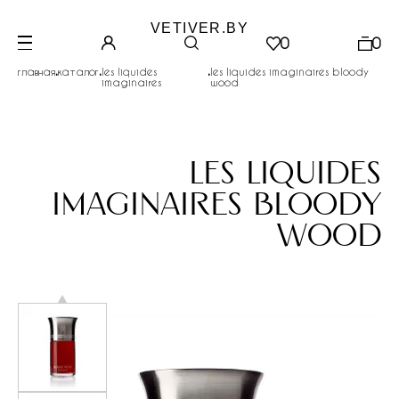
VETIVER.BY
0
0
.
.
.
главная
каталог
les liquides
les liquides imaginaires bloody
imaginaires
wood
les liquides
imaginaires bloody
wood