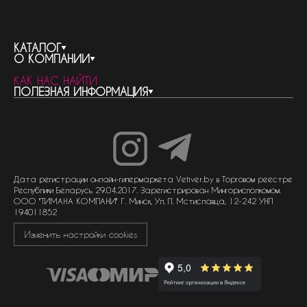
КАТАЛОГ
О КОМПАНИИ
весь каталог
КАК НАС НАЙТИ
бренды
контакты
ПОЛЕЗНАЯ ИНФОРМАЦИЯ
женская парфюмерия
о компании
нишевый парфюм
новости
отливанты
реквизиты компании
статьи
мужская парфюмерия
доставка и оплата
как совершить покупку
унисекс парфюмерия
отзывы
гарантия
договор оферты
политика обработки персональных данных
политика обработки файлов cookie
Дата регистрации онлайн-гипермаркета Vetiver.by в Торговом реестре
Республики Беларусь 29.04.2017. Зарегистрирован Мингорисполкомом.
ООО "ТИМАНА КОМПАНИ" Г. Минск, Ул. П. Мстиславца, 12-242 УНП
194011852
Изменить настройки cookies