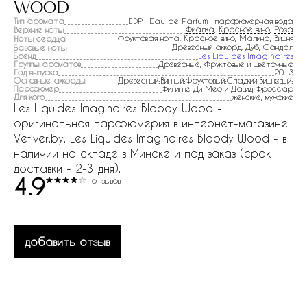
wood
Тип аромата
EDP · Eau de Parfum · парфюмерная вода
Фиалка
,
Красное вино
,
Роза
Верхние ноты
Фруктовая нота,
Красное вино
,
Малина
,
Вишня
Ноты сердца
Древесный аккорд,
Дуб
,
Сандал
Базовые ноты
Бренд
Les Liquides Imaginaires
Группы ароматов
Древесные, Фруктовые и Цветочные
Год выпуска
2013
Основные аккорды
Древесный:Винный:Фруктовый:Сладкий:Вишневый:
Парфюмер
Филиппе Ди Мео и Давид Фроссар
Для кого
женские, мужские
Les Liquides Imaginaires Bloody Wood -
оригинальная парфюмерия в интернет-магазине
Vetiver.by. Les Liquides Imaginaires Bloody Wood - в
наличии на складе в Минске и под заказ (срок
доставки - 2-3 дня).
4.9
отзывов
добавить отзыв