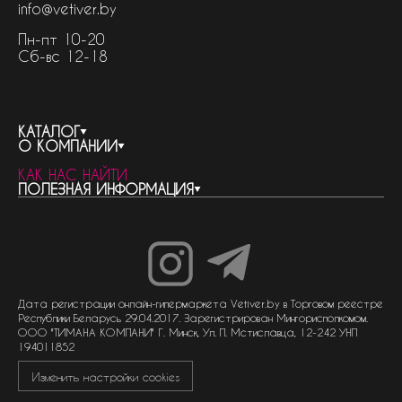
info@vetiver.by
Пн-пт 10-20
Сб-вс 12-18
КАТАЛОГ
О КОМПАНИИ
весь каталог
КАК НАС НАЙТИ
бренды
контакты
ПОЛЕЗНАЯ ИНФОРМАЦИЯ
женская парфюмерия
о компании
нишевый парфюм
новости
отливанты
реквизиты компании
статьи
мужская парфюмерия
доставка и оплата
как совершить покупку
унисекс парфюмерия
отзывы
гарантия
договор оферты
политика обработки персональных данных
политика обработки файлов cookie
Дата регистрации онлайн-гипермаркета Vetiver.by в Торговом реестре
Республики Беларусь 29.04.2017. Зарегистрирован Мингорисполкомом.
ООО "ТИМАНА КОМПАНИ" Г. Минск, Ул. П. Мстиславца, 12-242 УНП
194011852
Изменить настройки cookies