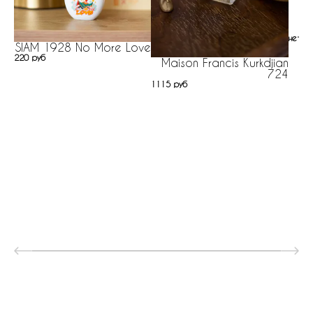
нет н
SIAM 1928 No More Love
220 руб
Maison Francis Kurkdjian
724
1115 руб