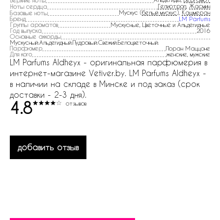
Гелиотроп
,
Жасмин
Ноты сердца
Мускус (
белый мускус
),
Кашмеран
Базовые ноты
Бренд
LM Parfums
Группы ароматов
Мускусные, Цветочные и Альдегидные
Год выпуска
2016
Основные аккорды
Мускусный:Альдегидный:Пудровый:Свежий:Белоцветочный:
Парфюмер
Лоран Маццоне
Для кого
женские, мужские
LM Parfums Aldheyx - оригинальная парфюмерия в
интернет-магазине Vetiver.by. LM Parfums Aldheyx -
в наличии на складе в Минске и под заказ (срок
доставки - 2-3 дня).
4.8
отзывов
добавить отзыв