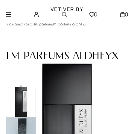
VETIVER.BY
0
0
.
.
.
главная
каталог
lm parfums
lm parfums aldheyx
lm parfums aldheyx