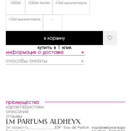
100ml
100ml tester
15ml миниатюра
15ml миниатюра
-
в корзину
купить в 1 клик
информация о доставке
＋
способы оплаты
＋
преимущества
характеристики
описание
отзывы
lm parfums aldheyx
Тип аромата
EDP · Eau de Parfum · парфюмерная вода
Альдегиды,
Бергамот
Верхние ноты