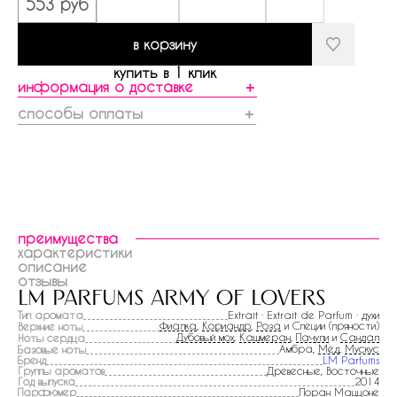
553 руб
в корзину
купить в 1 клик
информация о доставке
＋
способы оплаты
＋
преимущества
характеристики
описание
отзывы
lm parfums army of lovers
Тип аромата
Extrait · Extrait de Parfum · духи
Фиалка
,
Кориандр
,
Роза
и Специи (пряности)
Верхние ноты
Дубовый мох
,
Кашмеран
,
Пачули
и
Сандал
Ноты сердца
Амбра,
Мед
,
Мускус
Базовые ноты
Бренд
LM Parfums
Группы ароматов
Древесные, Восточные
Год выпуска
2014
Парфюмер
Лоран Маццоне