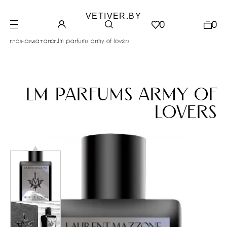
VETIVER.BY
0
0
.
.
главная
каталог
lm parfums army of lovers
lm parfums army of
lovers