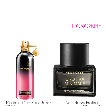
похожие
Montale Oud Fool Roses
New Notes Erotika
O
279 руб
395 р