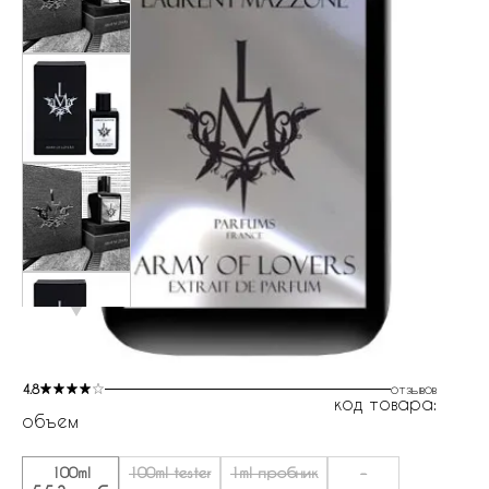
4.8
отзывов
код товара:
объем
100ml
100ml tester
1ml пробник
-