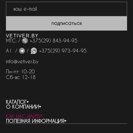
подписаться
VETIVER.BY
МТС: /
+375(29) 843-94-95
А1 /
/
+375(29) 973-94-95
info@vetiver.by
Пн-пт 10-20
Сб-вс 12-18
КАТАЛОГ
О КОМПАНИИ
весь каталог
КАК НАС НАЙТИ
бренды
контакты
ПОЛЕЗНАЯ ИНФОРМАЦИЯ
женская парфюмерия
о компании
нишевый парфюм
новости