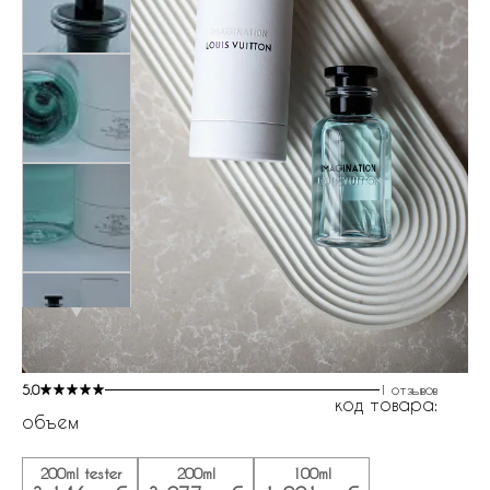
5.0
1 отзывов
код товара:
объем
200ml tester
200ml
100ml