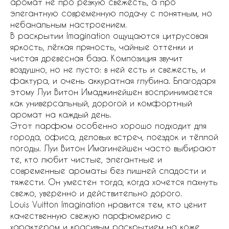
аромат не про резкую свежесть, а про
элегантную современную подачу с понятным, но
небанальным настроением.
В раскрытии Imagination ощущаются цитрусовая
яркость, лёгкая пряность, чайные оттенки и
чистая древесная база. Композиция звучит
воздушно, но не пусто: в ней есть и свежесть, и
фактура, и очень аккуратная глубина. Благодаря
этому Луи Витон Имаджинейшен воспринимается
как универсальный, дорогой и комфортный
аромат на каждый день.
Этот парфюм особенно хорошо подходит для
города, офиса, деловых встреч, поездок и тёплой
погоды. Луи Витон Имагинейшен часто выбирают
те, кто любит чистые, элегантные и
современные ароматы без лишней сладости и
тяжести. Он уместен тогда, когда хочется пахнуть
свежо, уверенно и действительно дорого.
Louis Vuitton Imagination нравится тем, кто ценит
качественную свежую парфюмерию с
характером и красивым раскрытием на коже.