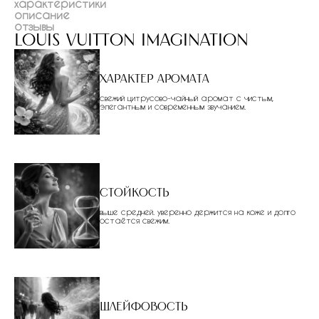
характеристики
описание
отзывы
louis vuitton imagination
Характер аромата
свежий цитрусово-чайный аромат с чистым,
элегантным и современным звучанием.
Стойкость
выше средней. уверенно держится на коже и долго
остаётся свежим.
Шлейфовость