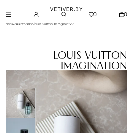
VETIVER.BY
0
0
.
.
главная
каталог
louis vuitton imagination
louis vuitton
imagination