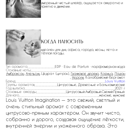
умеренный чистый шлейф, ощущается аккуратно и
приятно в движении.
Когда наносить
идеален для дня, офиса, города, весны, лета и
тёплой погоды.
Тип аромата
EDP · Eau de Parfum · парфюмерная вода
Основные ноты
Амброксан
,
Апельсин
, Цедрат (цитрон),
Гваяковое дерево
,
Корица
,
Ладан
,
Нероли
, Калабрийский бергамот
Бренд
Louis Vuitton
Группы ароматов
Цитрусовые, Древесные и Бальзамические
Год выпуска
2021 г
Основные аккорды
Цитрусовый:Амбровый:Свежий:Пряный:
Для кого
женские, мужские
Louis Vuitton Imagination — это свежий, светлый и
очень стильный аромат с современным
цитрусово-пряным характером. Он звучит чисто,
собранно и дорого, создавая ощущение лёгкости,
внутренней энергии и ухоженного образа. Это