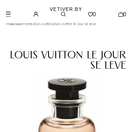
VETIVER.BY
0
0
.
.
.
главная
каталог
louis vuitton
louis vuitton le jour se leve
louis vuitton le jour
se leve