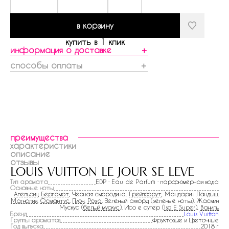
в корзину
купить в 1 клик
информация о доставке
＋
способы оплаты
＋
преимущества
характеристики
описание
отзывы
louis vuitton le jour se leve
Тип аромата
EDP · Eau de Parfum · парфюмерная вода
Основные ноты
Апельсин
,
Бергамот
, Черная смородина,
Грейпфрут
, Мандарин Ландыш,
Магнолия
,
Османтус
,
Пион
,
Роза
, Зеленый аккорд (зеленые ноты), Жасмин
Мускус (
белый мускус
), Исо е супер (
Iso E Super
),
Ваниль
Бренд
Louis Vuitton
Группы ароматов
Фруктовые и Цветочные
Год выпуска
2018 г