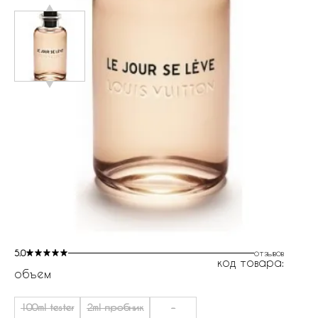
5.0
отзывов
код товара:
объем
100ml tester
2ml пробник
-