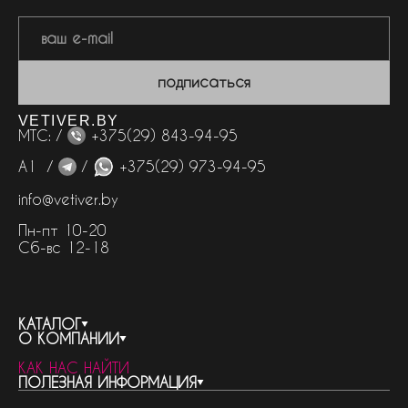
подписаться
VETIVER.BY
МТС: /
+375(29) 843-94-95
А1 /
/
+375(29) 973-94-95
info@vetiver.by
Пн-пт 10-20
Сб-вс 12-18
КАТАЛОГ
О КОМПАНИИ
весь каталог
КАК НАС НАЙТИ
бренды
контакты
ПОЛЕЗНАЯ ИНФОРМАЦИЯ
женская парфюмерия
о компании
нишевый парфюм
новости