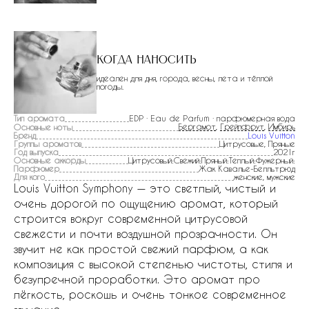
Когда наносить
идеален для дня, города, весны, лета и тёплой
погоды.
Тип аромата
EDP · Eau de Parfum · парфюмерная вода
Бергамот
,
Грейпфрут
,
Имбирь
Основные ноты
Бренд
Louis Vuitton
Группы ароматов
Цитрусовые, Пряные
Год выпуска
2021г
Основные аккорды
Цитрусовый:Свежий:Пряный:Теплый:Фужерный:
Парфюмер
Жак Кавалье-Белльтрюд
Для кого
женские, мужские
Louis Vuitton Symphony — это светлый, чистый и
очень дорогой по ощущению аромат, который
строится вокруг современной цитрусовой
свежести и почти воздушной прозрачности. Он
звучит не как простой свежий парфюм, а как
композиция с высокой степенью чистоты, стиля и
безупречной проработки. Это аромат про
лёгкость, роскошь и очень тонкое современное