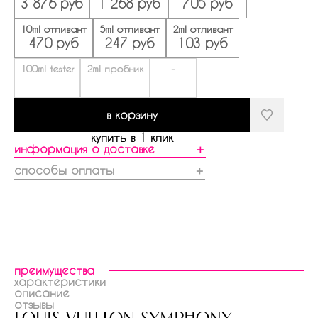
3 876 руб
1 268 руб
705 руб
10ml отливант
5ml отливант
2ml отливант
470 руб
247 руб
103 руб
100ml tester
2ml пробник
-
в корзину
купить в 1 клик
информация о доставке
＋
способы оплаты
＋
преимущества
характеристики
описание
отзывы