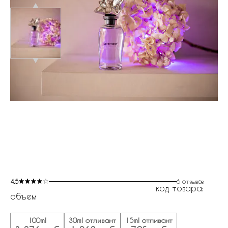
4.5
6 отзывов
код товара:
объем
100ml
30ml отливант
15ml отливант