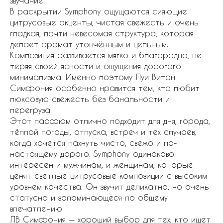
звучание.
В раскрытии Symphony ощущаются сияющие
цитрусовые акценты, чистая свежесть и очень
гладкая, почти невесомая структура, которая
делает аромат утончённым и цельным.
Композиция развивается мягко и благородно, не
теряя своей ясности и ощущения дорогого
минимализма. Именно поэтому Луи Витон
Симфония особенно нравится тем, кто любит
люксовую свежесть без банальности и
перегруза.
Этот парфюм отлично подходит для дня, города,
тёплой погоды, отпуска, встреч и тех случаев,
когда хочется пахнуть чисто, свежо и по-
настоящему дорого. Symphony одинаково
интересен и мужчинам, и женщинам, которые
ценят светлые цитрусовые композиции с высоким
уровнем качества. Он звучит деликатно, но очень
статусно и запоминающеся по общему
впечатлению.
ЛВ Симфония — хороший выбор для тех, кто ищет