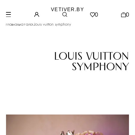
VETIVER.BY
0
0
.
.
главная
каталог
louis vuitton symphony
louis vuitton
symphony