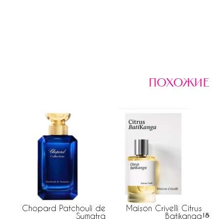
похожие
Chopard Patchouli de
Maison Crivelli Citrus
Sumatra
Batikanga
186 р