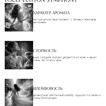
louis vuitton symphony
Характер аромата
чистый цитрусовый аромат с лёгким и люксовым
звучанием.
Стойкость
выше средней. хорошо держится на коже и звучит
очень чисто весь день.
Шлейфовость
деликатный элегантный шлейф, ощущается свежо и
очень благородно.