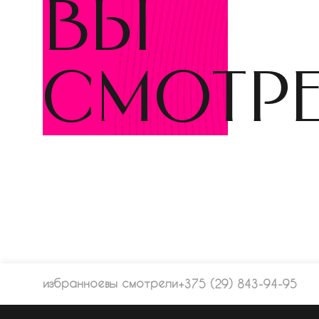
вы
смотр
избранное
вы смотрели
+375 (29) 843-94-95