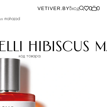
Вход
0
0
VETIVER.BY
scus mahajad
elli hibiscus 
код товара: