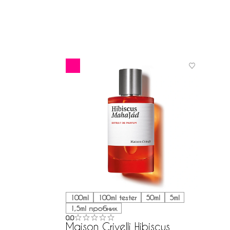
100ml
100ml tester
50ml
5ml
1,5ml пробник
0.0
Maison Crivelli Hibiscus