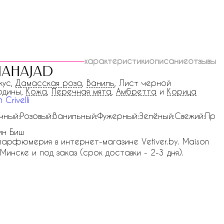
характеристики
описание
отзывы
mahajad
кус,
Дамасская роза
,
Ваниль
, Лист черной
одины,
Кожа
,
Перечная мята
,
Амбретта
и
Корица
 Crivelli
чный:Розовый:Ванильный:Фужерный:Зелёный:Свежий:Пр
ин Биш
я парфюмерия в интернет-магазине Vetiver.by. Maison
в Минске и под заказ (срок доставки - 2-3 дня).