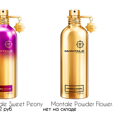
37 руб
ale Sweet Peony
Montale Powder Flowers
2 руб
нет на складе