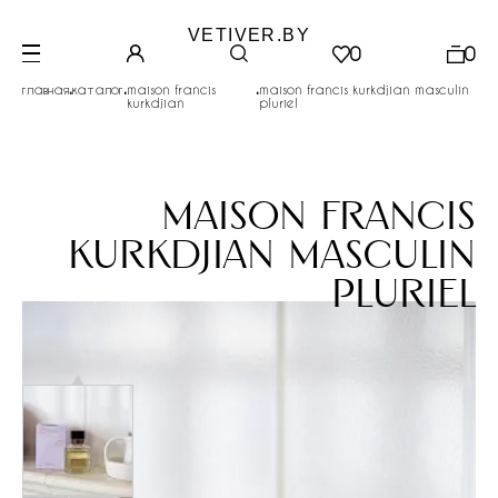
VETIVER.BY
0
0
.
.
.
главная
каталог
maison francis
maison francis kurkdjian masculin
kurkdjian
pluriel
maison francis
kurkdjian masculin
pluriel