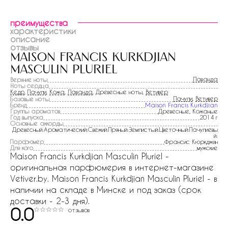
преимущества
характеристики
описание
отзывы
maison francis kurkdjian
masculin pluriel
Лаванда
Верхние ноты
Ноты сердца
Кедр
,
Пачули
,
Кожа
,
Лаванда
, Древесные ноты,
Ветивер
Пачули
,
Ветивер
Базовые ноты
Бренд
Maison Francis Kurkdjian
Группы ароматов
Древесные, Кожаные
Год выпуска
2014 г
Основные аккорды
Древесный:Ароматический:Свежий:Пряный:Землистый:Цветочный:Пачулиевы
й:
Парфюмер
Франсис Кюркджян
Для кого
мужские
Maison Francis Kurkdjian Masculin Pluriel -
оригинальная парфюмерия в интернет-магазине
Vetiver.by. Maison Francis Kurkdjian Masculin Pluriel - в
наличии на складе в Минске и под заказ (срок
доставки - 2-3 дня).
0.0
отзывов