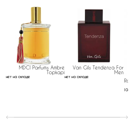
MDCI Parfums Ambre
Van Gils Tendenza For
Topkapi
Men
нет на складе
нет на складе
Roja
1068 