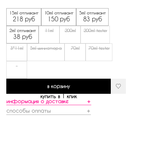
15ml отливант
10ml отливант
5ml отливант
218 руб
150 руб
83 руб
2ml отливант
11ml
200ml
200ml tester
38 руб
3*11ml
5ml миниатюра
70ml
70ml tester
-
в корзину
купить в 1 клик
информация о доставке
＋
способы оплаты
＋