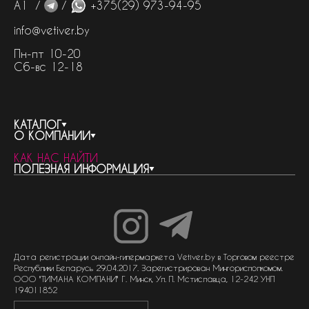
А1 /
/
+375(29) 973-94-95
info@vetiver.by
Пн-пт 10-20
Сб-вс 12-18
КАТАЛОГ
О КОМПАНИИ
весь каталог
КАК НАС НАЙТИ
бренды
контакты
ПОЛЕЗНАЯ ИНФОРМАЦИЯ
женская парфюмерия
о компании
нишевый парфюм
новости
отливанты
реквизиты компании
статьи
мужская парфюмерия
доставка и оплата
как совершить покупку
унисекс парфюмерия
отзывы
гарантия
договор оферты
политика обработки персональных данных
политика обработки файлов cookie
Дата регистрации онлайн-гипермаркета Vetiver.by в Торговом реестре
Республики Беларусь 29.04.2017. Зарегистрирован Мингорисполкомом.
ООО "ТИМАНА КОМПАНИ" Г. Минск, Ул. П. Мстиславца, 12-242 УНП
194011852