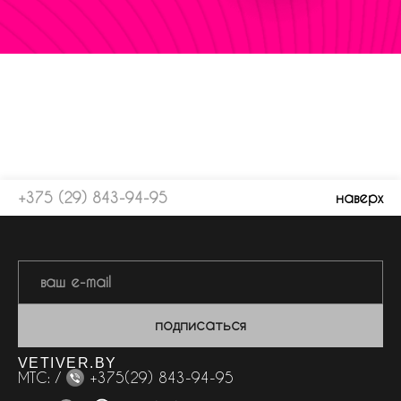
+375 (29) 843-94-95
наверх
подписаться
VETIVER.BY
МТС: /
+375(29) 843-94-95