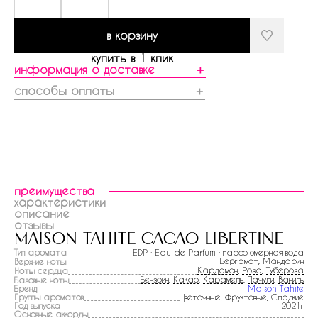
в корзину
купить в 1 клик
информация о доставке
＋
способы оплаты
＋
преимущества
характеристики
описание
отзывы
maison tahite cacao libertine
Тип аромата
EDP · Eau de Parfum · парфюмерная вода
Бергамот
,
Мандарин
Верхние ноты
Кардамон
,
Роза
,
Тубероза
Ноты сердца
Бензоин
,
Какао
,
Карамель
,
Пачули
,
Ваниль
Базовые ноты
Бренд
Maison Tahite
Группы ароматов
Цветочные, Фруктовые, Сладкие
Год выпуска
2021г
Основные аккорды