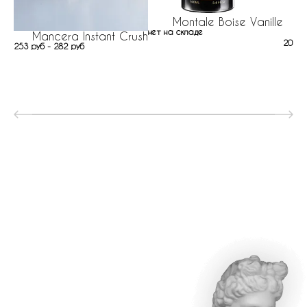
Montale Boise Vanille
нет на складе
Mancera Instant Crush
205 р
253 руб - 282 руб