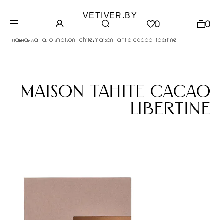
VETIVER.BY
0
0
.
.
.
главная
каталог
maison tahite
maison tahite cacao libertine
maison tahite cacao
libertine