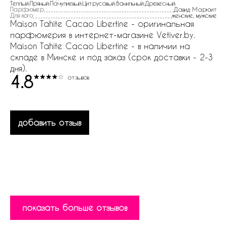
Теплый:Пряный:Пачулиевый:Цитрусовый:Ванильный:Древесный:
Парфюмер
Давид Марюит
Для кого
женские, мужские
Maison Tahite Cacao Libertine - оригинальная
парфюмерия в интернет-магазине Vetiver.by.
Maison Tahite Cacao Libertine - в наличии на
складе в Минске и под заказ (срок доставки - 2-3
дня).
4.8
отзывов
добавить отзыв
показать больше отзывов