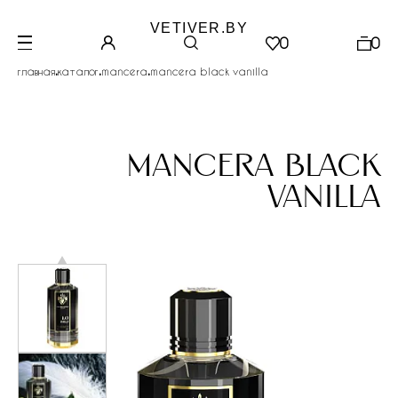
VETIVER.BY
0
0
.
.
.
главная
каталог
mancera
mancera black vanilla
mancera black
vanilla