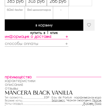
385 руб
303 руб
266 руб
60ml tester
8ml миниатюра
-
в корзину
купить в 1 клик
информация о доставке
＋
способы оплаты
＋
преимущества
характеристики
описание
отзывы
mancera black vanilla
Тип аромата
EDP · Eau de Parfum · парфюмерная вода
Бергамот
, Черная смородина,
Персик
Верхние ноты
Жасмин
,
Роза
Ноты сердца