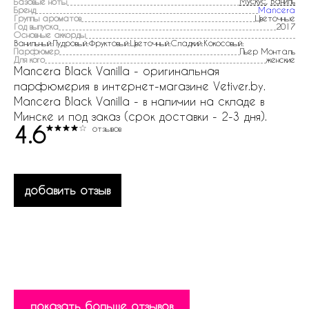
Мускус
,
Ваниль
Базовые ноты
Бренд
Mancera
Группы ароматов
Цветочные
Год выпуска
2017
Основные аккорды
Ванильный:Пудровый:Фруктовый:Цветочный:Сладкий:Кокосовый:
Парфюмер
Пьер Монталь
Для кого
женские
Mancera Black Vanilla - оригинальная
парфюмерия в интернет-магазине Vetiver.by.
Mancera Black Vanilla - в наличии на складе в
Минске и под заказ (срок доставки - 2-3 дня).
4.6
отзывов
добавить отзыв
показать больше отзывов