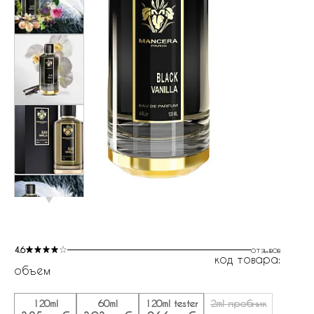
4.6
отзывов
код товара:
объем
120ml
60ml
120ml tester
2ml пробник