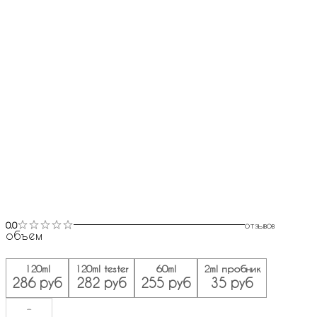
0.0
отзывов
объем
120ml
120ml tester
60ml
2ml пробник
286 руб
282 руб
255 руб
35 руб
-