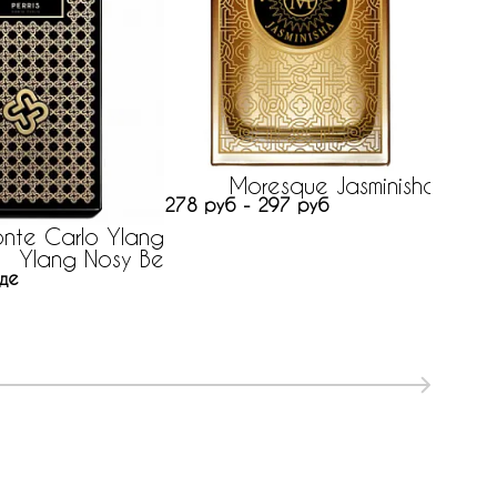
55 руб
Moresque Jasminisha
278 руб - 297 руб
onte Carlo Ylang
Ylang Nosy Be
де