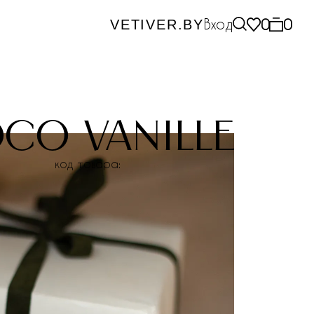
Вход
0
0
VETIVER.BY
co vanille
код товара: