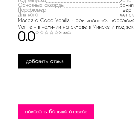
Год выпуска
2016г
Основные аккорды
Ванил
Парфюмер
Пьер
Для кого
женск
Mancera Coco Vanille - оригинальная парфюмер
Vanille - в наличии на складе в Минске и под зак
0.0
отзывов
добавить отзыв
показать больше отзывов