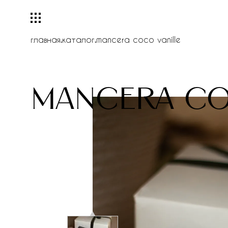
главная
.
каталог
.
mancera coco vanille
mancera co