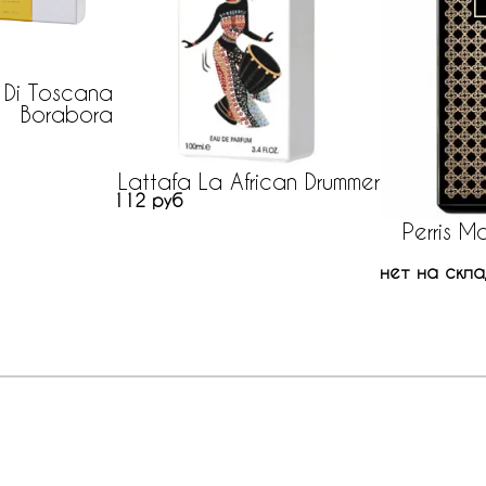
i Di Toscana
Borabora
Lattafa La African Drummer
112 руб
Perris M
нет на скла