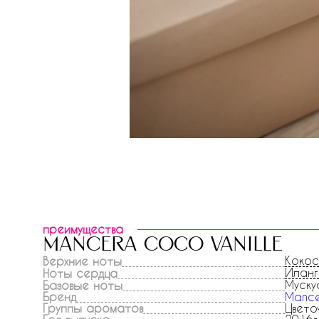
преимущества
mancera coco vanille
Кокос
Верхние ноты
Иланг
Ноты сердца
Муску
Базовые ноты
Бренд
Manc
Группы ароматов
Цвето