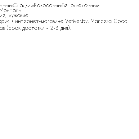
ьный:Сладкий:Кокосовый:Белоцветочный:
 Монталь
ие, мужские
ия в интернет-магазине Vetiver.by. Mancera Coco
аз (срок доставки - 2-3 дня).