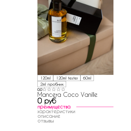
120ml
120ml tester
60ml
2ml пробник
0.0
Mancera Coco Vanille
0 руб
преимущества
характеристики
описание
отзывы