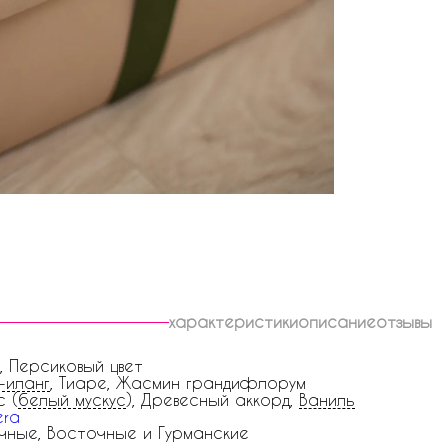
характеристики
описание
отзывы
, Персиковый цвет
-иланг
, Тиаре, Жасмин грандифлорум
с (
белый мускус
), Древесный аккорд,
Ваниль
era
чные, Восточные и Гурманские