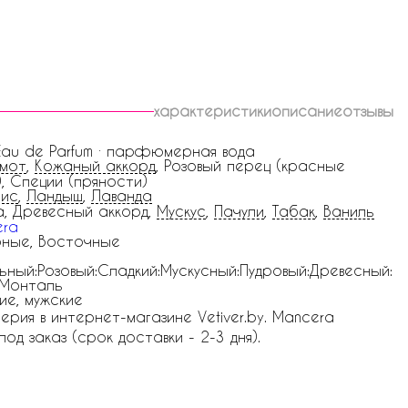
характеристики
описание
отзывы
 Eau de Parfum · парфюмерная вода
амот
,
Кожаный аккорд
, Розовый перец (красные
), Специи (пряности)
рис
,
Ландыш
,
Лаванда
, Древесный аккорд,
Мускус
,
Пачули
,
Табак
,
Ваниль
era
ные, Восточные
ьный:Розовый:Сладкий:Мускусный:Пудровый:Древесный:
 Монталь
ие, мужские
рия в интернет-магазине Vetiver.by. Mancera
под заказ (срок доставки - 2-3 дня).