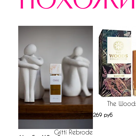
похожи
The Woods
269 руб
Gritti Rebrode