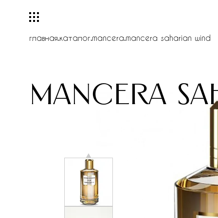
главная
.
каталог
.
mancera
.
mancera saharian wind
mancera sa