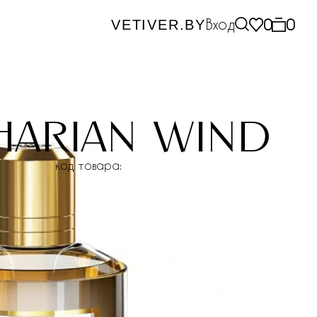
Вход
0
0
VETIVER.BY
harian wind
код товара: