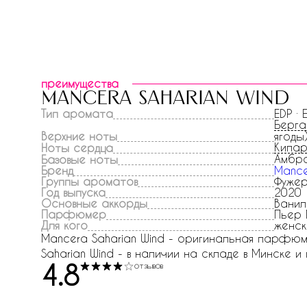
преимущества
mancera saharian wind
Тип аромата
EDP ·
Берг
Верхние ноты
ягоды
Кипа
Ноты сердца
Амбра
Базовые ноты
Бренд
Manc
Группы ароматов
Фужер
Год выпуска
2020
Основные аккорды
Ванил
Парфюмер
Пьер
Для кого
женск
Mancera Saharian Wind - оригинальная парфюме
Saharian Wind - в наличии на складе в Минске и 
4.8
отзывов