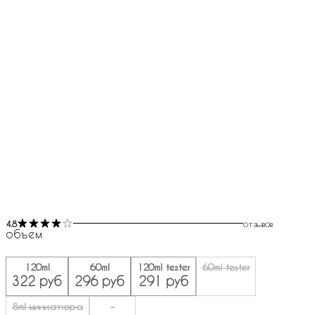
4.8
отзывов
объем
120ml
60ml
120ml tester
60ml tester
322 руб
296 руб
291 руб
8ml миниатюра
-