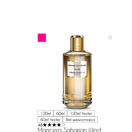
120ml
60ml
120ml tester
60ml tester
8ml миниатюра
4.8
Mancera Saharian Wind