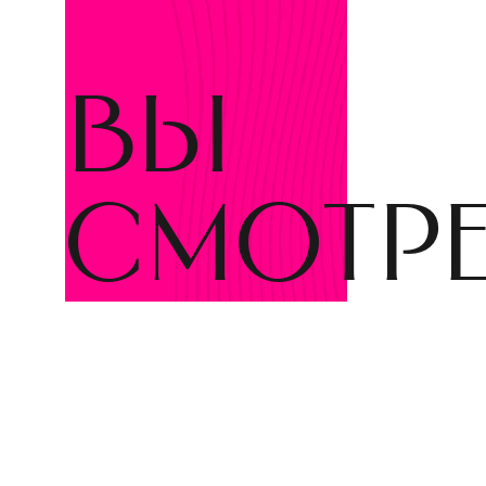
вы
смотр