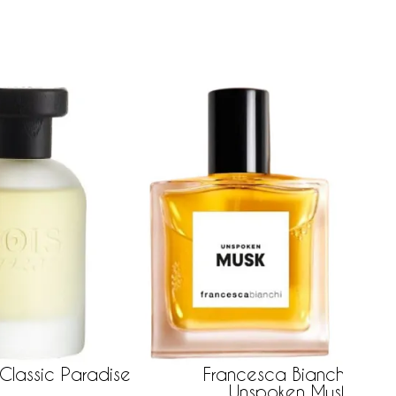
Classic Paradise
Francesca Bianchi
Unspoken Musk
337 ру