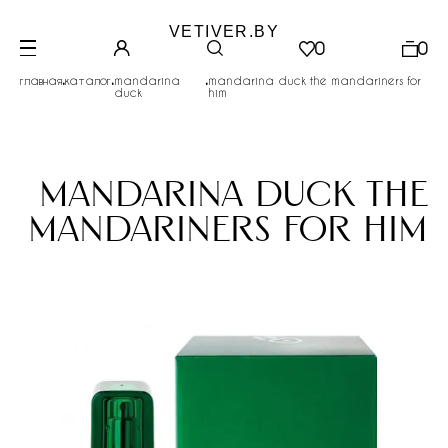
VETIVER.BY
0
0
.
.
.
главная
каталог
mandarina
mandarina duck the mandariners for
duck
him
mandarina duck the
mandariners for him