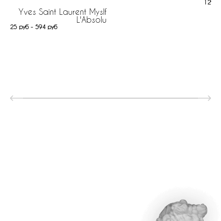
129 р
Yves Saint Laurent Myslf
L'Absolu
25 руб - 594 руб