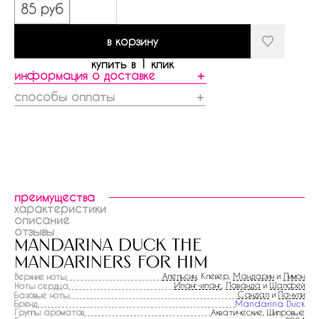
85 руб
в корзину
купить в 1 клик
информация о доставке
＋
способы оплаты
＋
преимущества
характеристики
описание
отзывы
mandarina duck the
mandariners for him
Апельсин
, Клевер,
Мандарин
и
Лимон
Верхние ноты
Иланг-иланг
,
Лаванда
и
Шалфей
Ноты сердца
Сандал
и
Пачули
Базовые ноты
Бренд
Mandarina Duck
Группы ароматов
Акватические, Шипровые