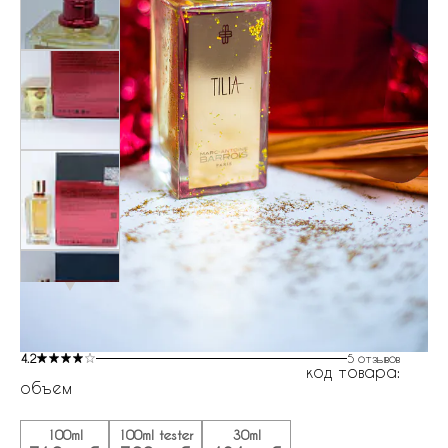
4.2
5 отзывов
код товара:
объем
100ml
100ml tester
30ml