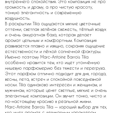
внутреннего спокойствия. Это композиция не про
громкость и драму, а про чистую красоту,
тонкую элегантность и современную
воздушность.
В раскрытии Tilia ощущаются мягкие цветочные
оттенки, светлая зелёная свежесть, тёплый воздух
и очень аккуратная база, которая делает
аромат цельным и комфортным. Композиция
развивается плавно и изящно, сохраняя ощущение
естественности и лёгкой солнечной фактуры.
Именно поэтому Marc-Antoine Barrois Tilia
особенно нравится тем, кто ищет утончённую
нишевую парфюмерию без тяжести и перегруза.
Этот парфюм отлично подходит для дня, города,
весны, лета, встреч и спокойной повседневной
носки. Tilia одинаково интересен и женщинам, и
мужчинам, которые ценят светлые, мягкие и очень
элегантные композиции. Он звучит тонко, чисто и
по-настоящему красиво в реальной жизни.
Marc-Antoine Barrois Tilia — хороший выбор для тех,
кто ищет аромат с деликатным характером,