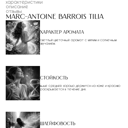
характеристики
описание
отзывы
marc-antoine barrois tilia
Характер аромата
светлый цветочный аромат с мягким и солнечным
звучанием.
Стойкость
выше средней. хорошо держится на коже и красиво
раскрывается в течение дня.
Шлейфовость