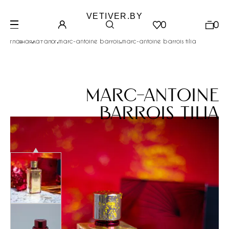
VETIVER.BY
0
0
.
.
.
главная
каталог
marc-antoine barrois
marc-antoine barrois tilia
marc-antoine
barrois tilia