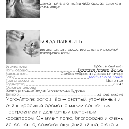
деликатный элегантный шлейф, ощущается мягко и
очень изящно.
Когда наносить
идеален для дня, города, весны, лета и спокойной
повседневной носки.
Дрок
,
Липовый цвет
Верхние ноты
Гелиотроп
,
Ветивер
,
Жасмин
Ноты сердца
Базовые ноты
Самбак Амброксан, Древесный аккорд
Бренд
Marc-Antoine Barrois
Группы ароматов
Цветочные
Год выпуска
2024 г
Основные аккорды
Желтоцветочный:Сладкий:Белоцветочный:Пудровый:
Для кого
женские, мужские
Marc-Antoine Barrois Tilia — светлый, утончённый и
очень красивый аромат с мягким солнечным
настроением и деликатным цветочным
характером. Он звучит легко, благородно и очень
естественно, создавая ощущение тепла, света и