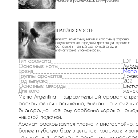
глубиной и романтичным настроением.
Шлейфовость
шлейф заметный, мягкий и красивый, хорошо
ощущается на средней дистанции. аромат
оставляет теплый цветочный след и
впечатление утонченности.
Тип аромата
EDP ·
Амбр
Основные ноты
Бренд
Memo
Группы ароматов
Древе
Год выпуска
2021
Основные аккорды
Цвето
Для кого
женск
Memo Argentina — выразительный аромат с цве
раскрывается насыщенно, элегантно и очень а
благородно, поэтому особенно хорошо подход
нишевой подачей.
Аромат раскрывается плавно и многослойно, с
более глубокую базу в цельное, красивое и з
тем, кто ищет аромат с романтичным настрое