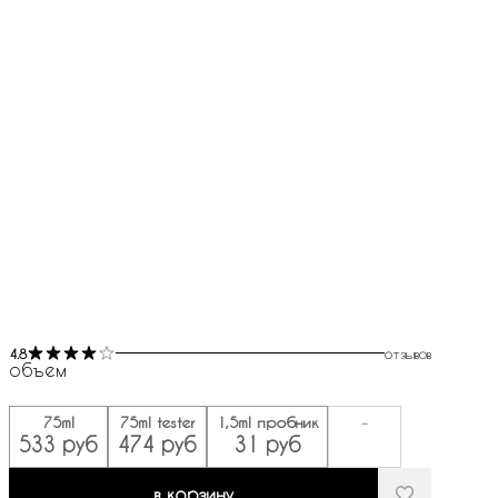
4.8
отзывов
объем
75ml
75ml tester
1,5ml пробник
-
533 руб
474 руб
31 руб
в корзину