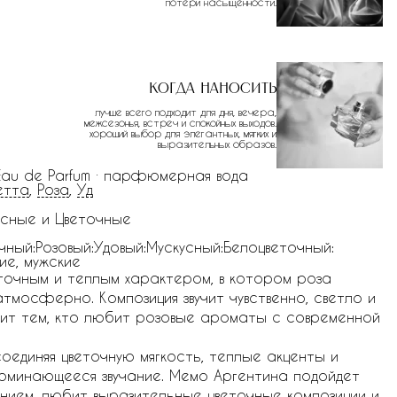
потери насыщенности.
Когда наносить
лучше всего подходит для дня, вечера,
межсезонья, встреч и спокойных выходов.
хороший выбор для элегантных, мягких и
выразительных образов.
 Eau de Parfum · парфюмерная вода
етта
,
Роза
,
Уд
сные и Цветочные
чный:Розовый:Удовый:Мускусный:Белоцветочный:
ие, мужские
точным и теплым характером, в котором роза
тмосферно. Композиция звучит чувственно, светло и
ит тем, кто любит розовые ароматы с современной
оединяя цветочную мягкость, теплые акценты и
апоминающееся звучание. Мемо Аргентина подойдет
нием, любит выразительные цветочные композиции и