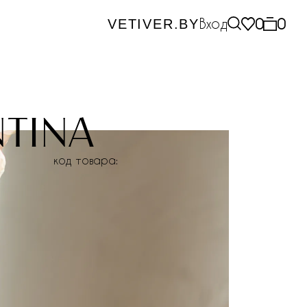
Вход
0
0
VETIVER.BY
tina
код товара: