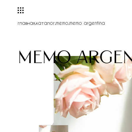
главная
.
каталог
.
memo
.
memo argentina
memo argen