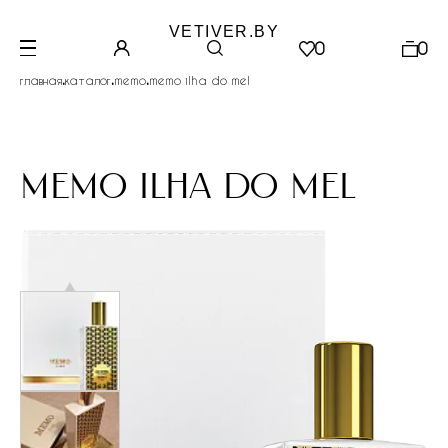
VETIVER.BY
0
0
.
.
.
главная
каталог
memo
memo ilha do mel
memo ilha do mel