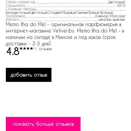
Группы ароматов
Цветочные
Год выпуска
2015
Основные аккорды
Белоцветочный:Цветочный:Сладкий:Медовый:Свежий:Пряный:Зеленый:
Парфюмер
Алиенор Массене
Для кого
женские, мужские
Memo Ilha do Mel - оригинальная парфюмерия в
интернет-магазине Vetiver.by. Memo Ilha do Mel - в
наличии на складе в Минске и под заказ (срок
доставки - 2-3 дня).
4.8
отзывов
добавить отзыв
показать больше отзывов