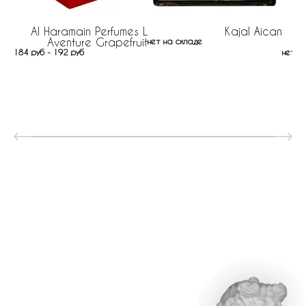
Al Haramain Perfumes L
Kajal Äican
Aventure Grapefruit
нет на складе
184 руб - 192 руб
нет н