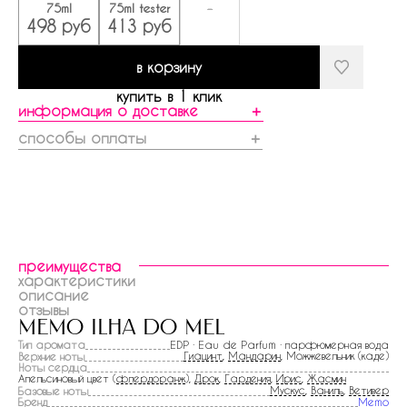
75ml
75ml tester
-
498 руб
413 руб
в корзину
купить в 1 клик
информация о доставке
＋
способы оплаты
＋
преимущества
характеристики
описание
отзывы
memo ilha do mel
Тип аромата
EDP · Eau de Parfum · парфюмерная вода
Гиацинт
,
Мандарин
, Можжевельник (каде)
Верхние ноты
Ноты сердца
Апельсиновый цвет (
флердоранж
),
Дрок
,
Гардения
,
Ирис
,
Жасмин
Мускус
,
Ваниль
,
Ветивер
Базовые ноты
Бренд
Memo