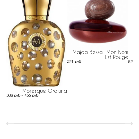
Majda Bekkali Mon Nom
C
Est Rouge
521 руб
822 р
Moresque Oroluna
308 руб - 456 руб