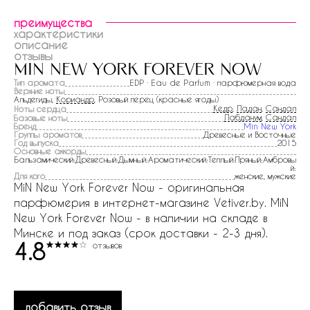
преимущества
характеристики
описание
отзывы
min new york forever now
Тип аромата
EDP · Eau de Parfum · парфюмерная вода
Верхние ноты
Альдегиды,
Кориандр
, Розовый перец (красные ягоды)
Кедр
,
Ладан
,
Сандал
Ноты сердца
Лабданум
,
Сандал
Базовые ноты
Бренд
Min New York
Группы ароматов
Древесные и Восточные
Год выпуска
2015
Основные аккорды
Бальзамический:Древесный:Дымный:Ароматический:Теплый:Пряный:Амбровы
й:
Для кого
женские, мужские
MiN New York Forever Now - оригинальная
парфюмерия в интернет-магазине Vetiver.by. MiN
New York Forever Now - в наличии на складе в
Минске и под заказ (срок доставки - 2-3 дня).
4.8
отзывов
добавить отзыв