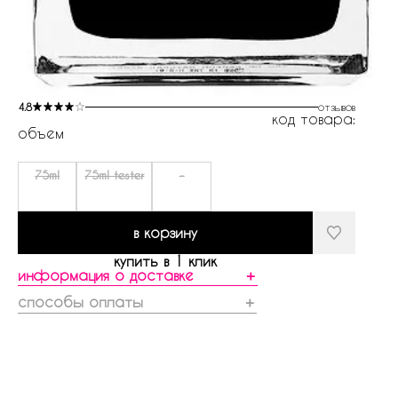
4.8
отзывов
код товара:
объем
75ml
75ml tester
-
в корзину
купить в 1 клик
информация о доставке
＋
способы оплаты
＋