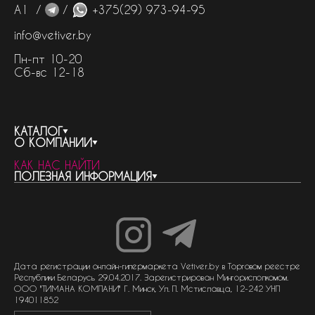
А1 /
/
+375(29) 973-94-95
info@vetiver.by
Пн-пт 10-20
Сб-вс 12-18
КАТАЛОГ
О КОМПАНИИ
весь каталог
КАК НАС НАЙТИ
бренды
контакты
ПОЛЕЗНАЯ ИНФОРМАЦИЯ
женская парфюмерия
о компании
нишевый парфюм
новости
отливанты
реквизиты компании
статьи
мужская парфюмерия
доставка и оплата
как совершить покупку
унисекс парфюмерия
отзывы
гарантия
договор оферты
политика обработки персональных данных
политика обработки файлов cookie
Дата регистрации онлайн-гипермаркета Vetiver.by в Торговом реестре
Республики Беларусь 29.04.2017. Зарегистрирован Мингорисполкомом.
ООО "ТИМАНА КОМПАНИ" Г. Минск, Ул. П. Мстиславца, 12-242 УНП
194011852