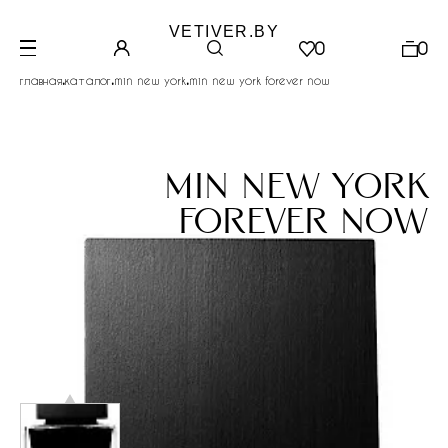
VETIVER.BY
0
0
.
.
.
главная
каталог
min new york
min new york forever now
min new york
forever now