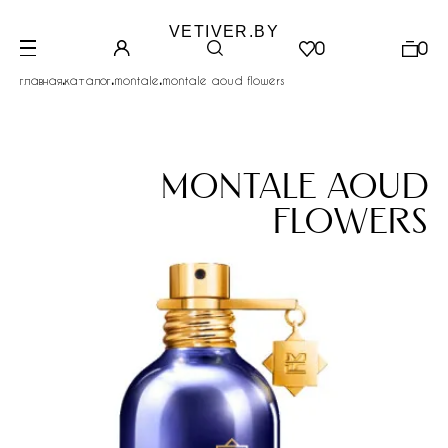
VETIVER.BY
0
0
.
.
.
главная
каталог
montale
montale aoud flowers
montale aoud
flowers