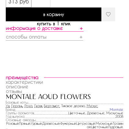
313 руб
в корзину
купить в 1 клик
информация о доставке
＋
способы оплаты
＋
преимущества
характеристики
описание
отзывы
montale aoud flowers
Базовые ноты
Уд
,
Герань
,
Роза
,
Гваяк
,
Бергамот
, Тиковое дерево,
Мускус
Бренд
Montale
Группы ароматов
Цветочные, Древесные, Мускусные
Год выпуска
2008
Основные аккорды
Розовый:Пряный:Удовый:Древесный:Фужерный:Цитрусовый:Мускусный:Травян
ой:Цветочный:Пудровый: