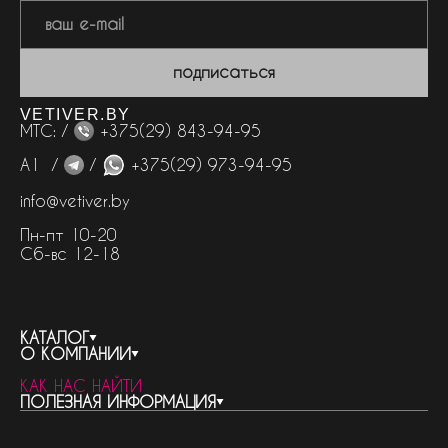
подписаться
VETIVER.BY
МТС: /
+375(29) 843-94-95
А1 /
/
+375(29) 973-94-95
info@vetiver.by
Пн-пт 10-20
Сб-вс 12-18
КАТАЛОГ
О КОМПАНИИ
весь каталог
КАК НАС НАЙТИ
бренды
контакты
ПОЛЕЗНАЯ ИНФОРМАЦИЯ
женская парфюмерия
о компании
нишевый парфюм
новости
отливанты
реквизиты компании
статьи