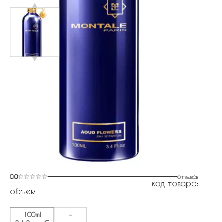
0.0
отзывов
код товара:
объем
100ml
-