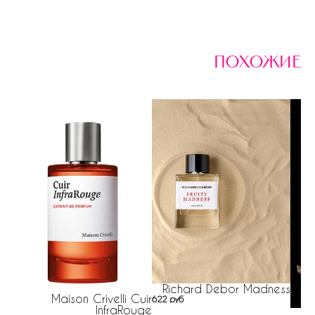
похожие
Richard Debor Madness
Maison Crivelli Cuir
622 руб
InfraRouge
R