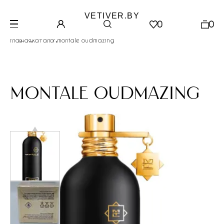
VETIVER.BY
0
0
.
.
главная
каталог
montale oudmazing
montale oudmazing