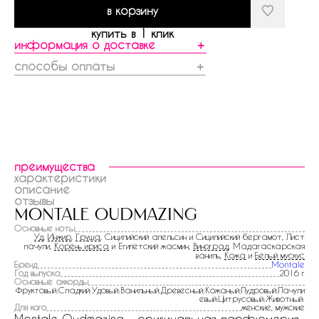
в корзину
купить в 1 клик
информация о доставке
＋
способы оплаты
＋
преимущества
характеристики
описание
отзывы
montale oudmazing
Основные ноты
Уд
,
Инжир
,
Груша
, Сицилийский апельсин и Сицилийский бергамот, Лист
пачули,
Корень ириса
и Египетский жасмин,
Виноград
, Мадагаскарская
ваниль,
Кожа
и
Белый мускус
Бренд
Montale
Год выпуска
2016 г
Основные аккорды
Фруктовый:Сладкий:Удовый:Ванильный:Древесный:Кожаный:Пудровый:Пачули
евый:Цитрусовый:Животный:
Для кого
женские, мужские
Montale Oudmazing - оригинальная парфюмерия