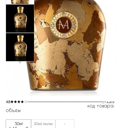
4.8
отзывов
код товара:
объем
50ml
50ml tester
-