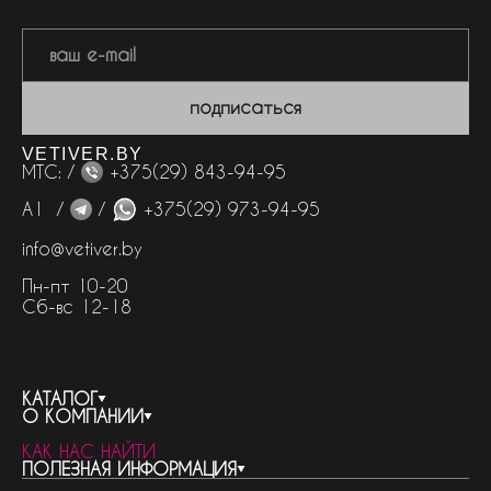
подписаться
VETIVER.BY
МТС: /
+375(29) 843-94-95
А1 /
/
+375(29) 973-94-95
info@vetiver.by
Пн-пт 10-20
Сб-вс 12-18
КАТАЛОГ
О КОМПАНИИ
весь каталог
КАК НАС НАЙТИ
бренды
контакты
ПОЛЕЗНАЯ ИНФОРМАЦИЯ
женская парфюмерия
о компании