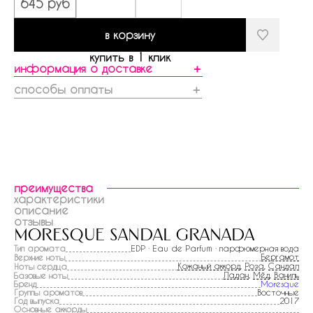
645 руб
в корзину
купить в 1 клик
информация о доставке
＋
способы оплаты
＋
преимущества
характеристики
описание
отзывы
moresque sandal granada
Тип аромата
EDP · Eau de Parfum · парфюмерная вода
Бергамот
Верхние ноты
Кожаный аккорд
,
Роза
,
Сандал
Ноты сердца
Ладан
,
Мёд
,
Ваниль
Базовые ноты
Бренд
Moresque
Группы ароматов
Восточные
Год выпуска
2017
Основные аккорды