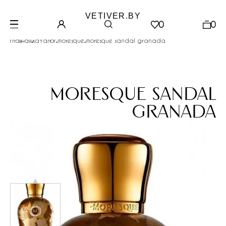
VETIVER.BY
0
0
.
.
.
главная
каталог
moresque
moresque sandal granada
moresque sandal
granada