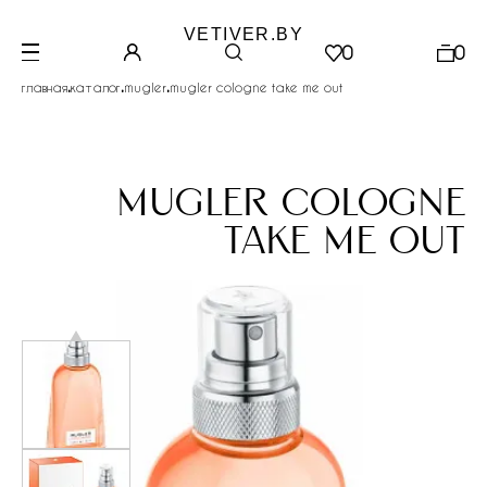
VETIVER.BY
0
0
.
.
.
главная
каталог
mugler
mugler cologne take me out
mugler cologne
take me out