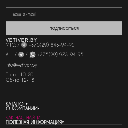
подписаться
VETIVER.BY
МТС: /
+375(29) 843-94-95
А1 /
/
+375(29) 973-94-95
info@vetiver.by
Пн-пт 10-20
Сб-вс 12-18
КАТАЛОГ
О КОМПАНИИ
весь каталог
КАК НАС НАЙТИ
бренды
контакты
ПОЛЕЗНАЯ ИНФОРМАЦИЯ
женская парфюмерия
о компании