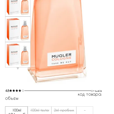
4.8
отзывов
код товара:
объем
100ml
100ml tester
2ml пробник
-