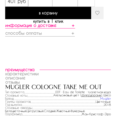
401 руб
в корзину
купить в 1 клик
информация о доставке
＋
способы оплаты
＋
преимущества
характеристики
описание
отзывы
mugler cologne take me out
Тип аромата
EDT · Eau de Toilette · туалетная вода
Апельсиновый цвет (
флердоранж
), Шисо
Основные ноты
Бренд
Mugler
Группы ароматов
Цветочные
Год выпуска
2018
Основные аккорды
Белоцветочный:Цитрусовый:Сладкий:Животный:Фужерный:
Парфюмер
Жан-Кристоф Эро