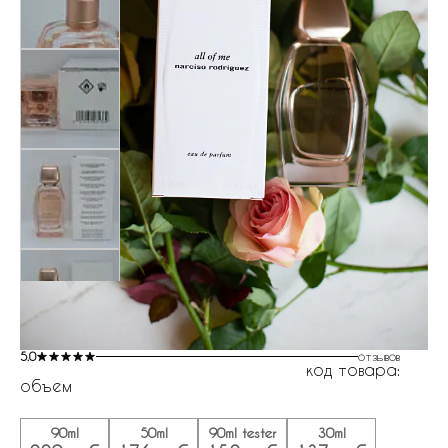
5.0
отзывов
код товара:
объем
90ml
50ml
90ml tester
30ml