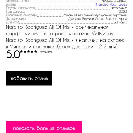
Мускус
,
Сандал
Базовые ноты
Бренд
Narciso Rodriguez
Группы ароматов
Цветочные
Год выпуска
2023
Основные аккорды
Розовый:Цветочный:Мускусный:Пудровый:
Парфюмер
Дафна Бюже и Дора Багриш-Арно
Для кого
женские
Narciso Rodriguez All Of Me - оригинальная
парфюмерия в интернет-магазине Vetiver.by.
Narciso Rodriguez All Of Me - в наличии на складе
в Минске и под заказ (срок доставки - 2-3 дня).
5.0
отзывов
добавить отзыв
показать больше отзывов