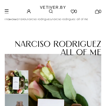
VETIVER.BY
0
0
.
.
.
главная
каталог
narciso rodriguez
narciso rodriguez all of me
narciso rodriguez
all of me