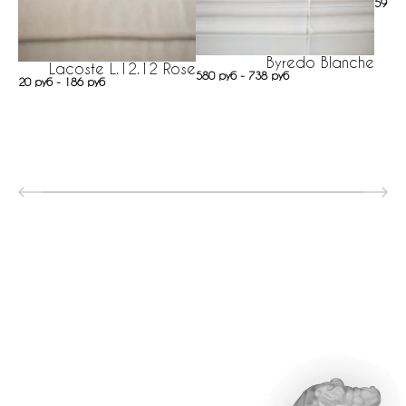
59 ру
Byredo Blanche
Lacoste L.12.12 Rose
580 руб - 738 руб
20 руб - 186 руб