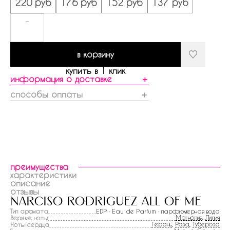
220 руб
176 руб
152 руб
137 руб
-
в корзину
купить в 1 клик
информация о доставке
＋
способы оплаты
＋
преимущества
характеристики
описание
отзывы
narciso rodriguez all of me
Тип аромата
EDP · Eau de Parfum · парфюмерная вода
Магнолия
,
Лилия
Верхние ноты
Герань
,
Роза
,
Тубероза
Ноты сердца