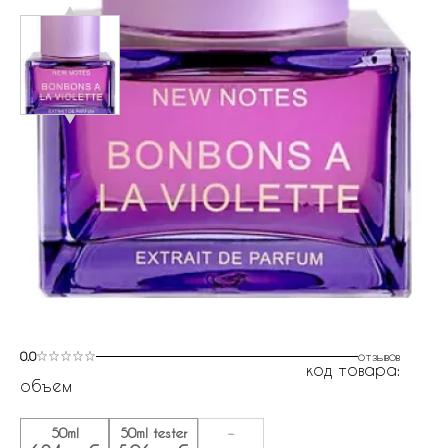
0.0
отзывов
код товара:
объем
50ml
50ml tester
-