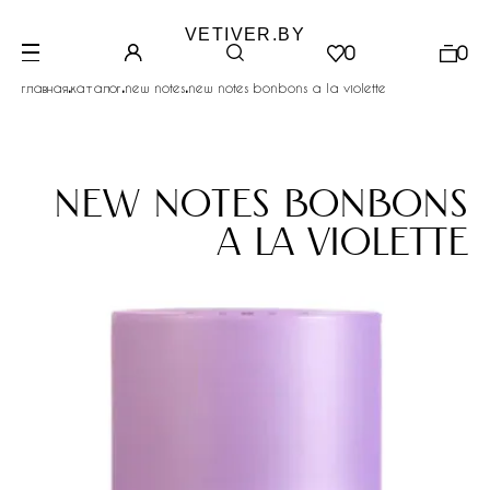
VETIVER.BY
0
0
.
.
.
главная
каталог
new notes
new notes bonbons a la violette
new notes bonbons
a la violette