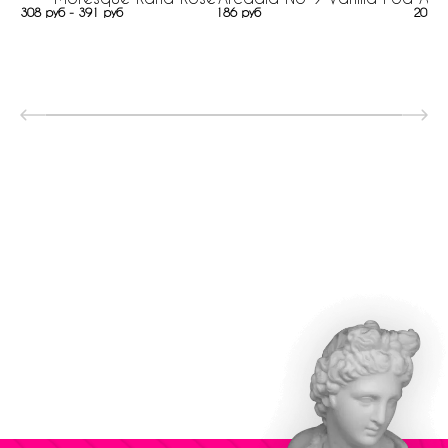
308 руб - 391 руб
186 руб
205 р