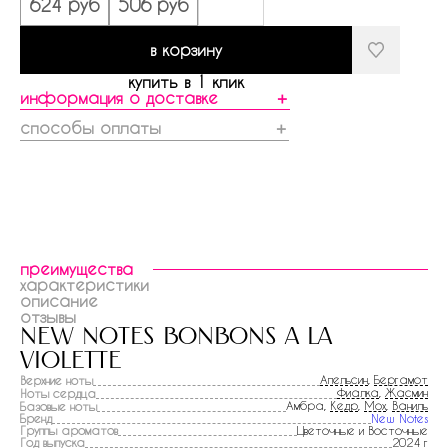
624 руб
506 руб
в корзину
купить в 1 клик
информация о доставке
＋
способы оплаты
＋
преимущества
характеристики
описание
отзывы
new notes bonbons a la
violette
Апельсин
,
Бергамот
Верхние ноты
Фиалка
,
Жасмин
Ноты сердца
Амбра,
Кедр
,
Мох
,
Ваниль
Базовые ноты
Бренд
New Notes
Группы ароматов
Цветочные и Восточные
Год выпуска
2024 г