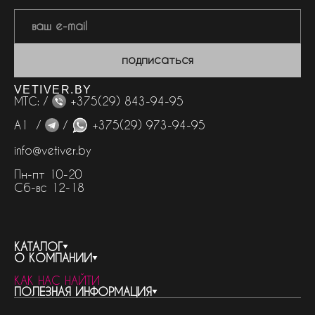
подписаться
VETIVER.BY
МТС: /
+375(29) 843-94-95
А1 /
/
+375(29) 973-94-95
info@vetiver.by
Пн-пт 10-20
Сб-вс 12-18
КАТАЛОГ
О КОМПАНИИ
весь каталог
КАК НАС НАЙТИ
бренды
контакты
ПОЛЕЗНАЯ ИНФОРМАЦИЯ
женская парфюмерия
о компании
нишевый парфюм
новости