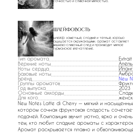
сочностью и сливочной мягкостью.
Шлейфовость
шлейф заметный, сладкий и теплый, хорошо
ощущается окружающими. аромат оставляет
вишнево-сливочный след и производит мягкое
гурманское впечатление.
Тип аромата
Extrait
Апель
Верхние ноты
Иланг
Ноты сердца
Амбр
Базовые ноты
Бренд
New N
Группы ароматов
Фрукт
Год выпуска
2023
Основные аккорды
Сладк
Для кого
женск
New Notes Latte di Cherry — мягкий и насыщен
котором сочная фруктовая сладость сочетает
подачей. Композиция звучит уютно, ярко и оче
тем, кто любит сладкие ароматы с характером
Аромат раскрывается плавно и обволакивающе,