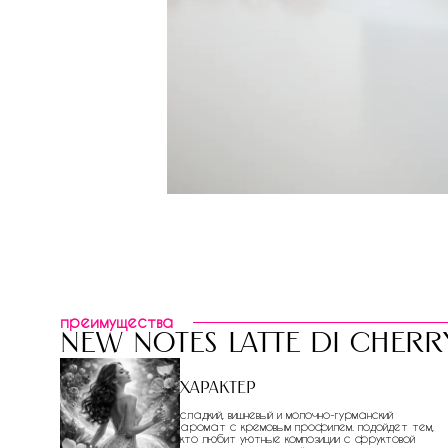
преимущества
new notes latte di cherr
Характер
сладкий, вишневый и молочно-гурманский
аромат с кремовым профилем. подойдет тем,
кто любит уютные композиции с фруктовой