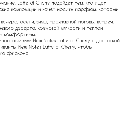
чание. Latte di Cherry подойдет тем, кто ищет
ские композиции и хочет носить парфюм, который
.
ечера, осени, зимы, прохладной погоды, встреч,
невого десерта, кремовой мягкости и теплой
нь комфортным.
нальные духи New Notes Latte di Cherry с доставкой
иванты New Notes Latte di Cherry, чтобы
ого флакона.