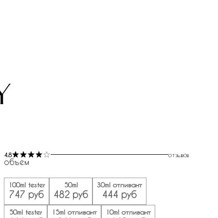
y
4.8
отзывов
объем
100ml tester
50ml
30ml отливант
747 руб
482 руб
444 руб
50ml tester
15ml отливант
10ml отливант