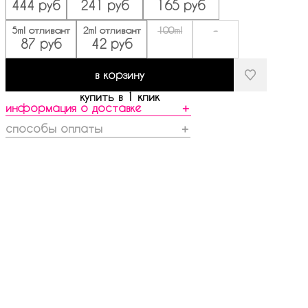
444 руб
241 руб
165 руб
5ml отливант
2ml отливант
100ml
-
87 руб
42 руб
в корзину
купить в 1 клик
информация о доставке
＋
способы оплаты
＋