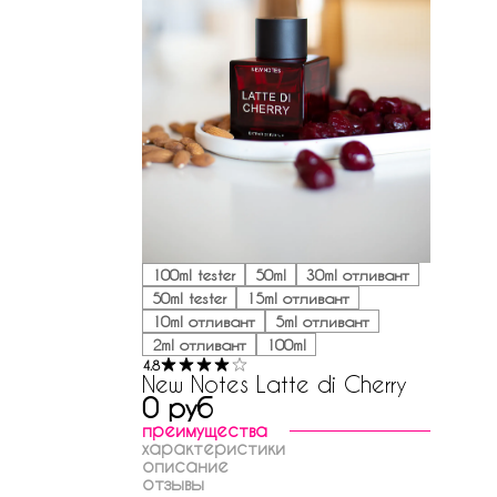
100ml tester
50ml
30ml отливант
50ml tester
15ml отливант
10ml отливант
5ml отливант
2ml отливант
100ml
4.8
New Notes Latte di Cherry
0 руб
преимущества
характеристики
описание
отзывы