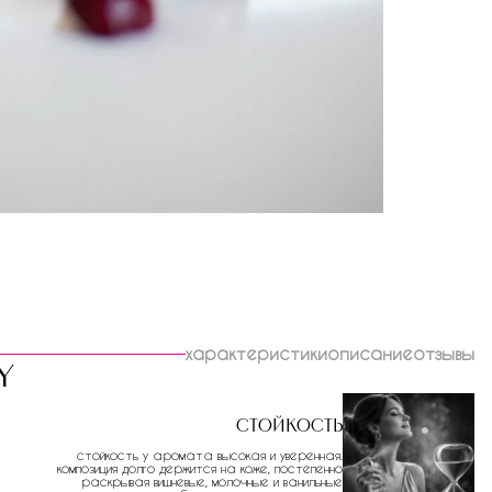
характеристики
описание
отзывы
y
Стойкость
стойкость у аромата высокая и уверенная.
композиция долго держится на коже, постепенно
раскрывая вишневые, молочные и ванильные