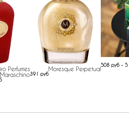
508 руб - 5
iro Perfumes
Moresque Perpetual
Maraschino
391 руб
б