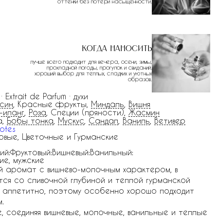
оттенки без потери насыщенности.
Когда наносить
лучше всего подходит для вечера, осени, зимы,
прохладной погоды, прогулок и свиданий.
хороший выбор для теплых, сладких и уютных
образов.
 · Extrait de Parfum · духи
син
, Красные фрукты,
Миндаль
,
Вишня
-иланг
,
Роза
, Специи (пряности),
Жасмин
а,
Бобы тонка
,
Мускус
,
Сандал
,
Ваниль
,
Ветивер
otes
овые, Цветочные и Гурманские
ий:Фруктовый:Вишневый:Ванильный:
ие, мужские
ный аромат с вишнево-молочным характером, в
ся со сливочной глубиной и теплой гурманской
нь аппетитно, поэтому особенно хорошо подходит
.
 соединяя вишневые, молочные, ванильные и теплые