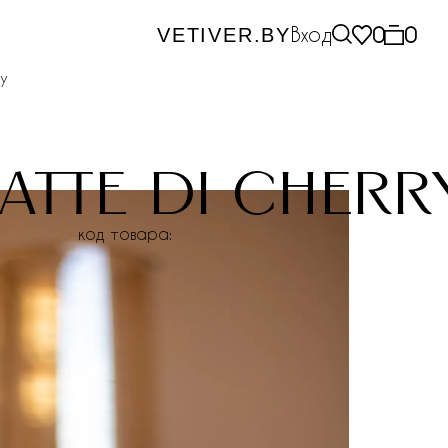
Вход
0
0
VETIVER.BY
ry
atte di cherr
код товара: