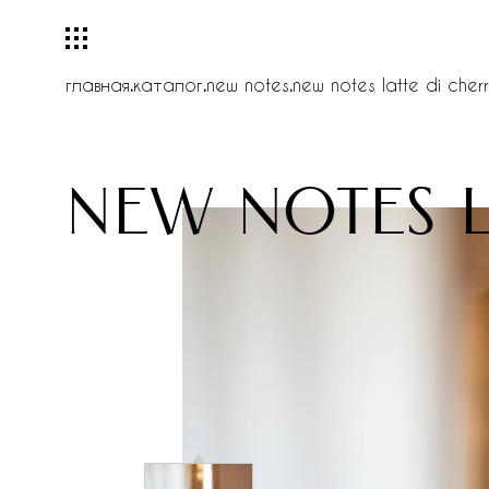
главная
.
каталог
.
new notes
.
new notes latte di cher
new notes l