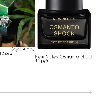
T
1257 
Kajal Almaz
12 руб
New Notes Osmanto Shock
44 руб