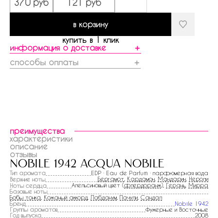
370 руб
121 руб
в корзину
купить в 1 клик
информация о доставке
＋
способы оплаты
＋
преимущества
характеристики
описание
отзывы
nobile 1942 acqua nobile
Тип аромата
EDP · Eau de Parfum · парфюмерная вода
Бергамот
,
Кардамон
,
Мандарин
,
Нероли
Верхние ноты
Апельсиновый цвет (
флердоранж
),
Герань
,
Мирра
Ноты сердца
Базовые ноты
Бобы тонка
,
Кожаный аккорд
,
Лабданум
,
Пачули
,
Сандал
Бренд
Nobile 1942
Группы ароматов
Фужерные и Восточные
Год выпуска
2008