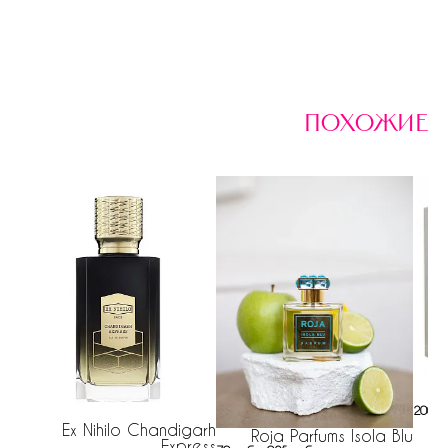
похожие
Ar
200 р
Ex Nihilo Chandigarh
Roja Parfums Isola Blu
Express