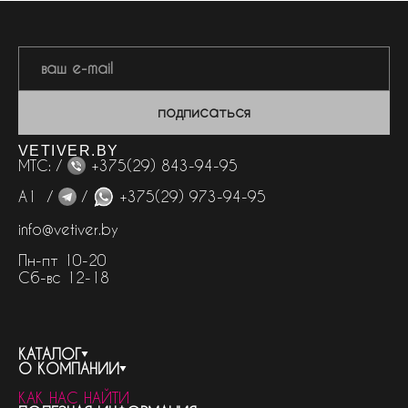
подписаться
VETIVER.BY
МТС: /
+375(29) 843-94-95
А1 /
/
+375(29) 973-94-95
info@vetiver.by
Пн-пт 10-20
Сб-вс 12-18
КАТАЛОГ
О КОМПАНИИ
весь каталог
КАК НАС НАЙТИ