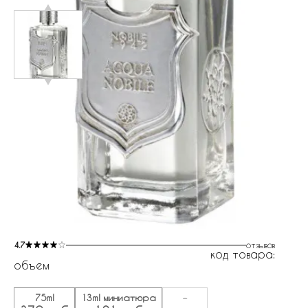
4.7
отзывов
код товара:
объем
75ml
13ml миниатюра
-