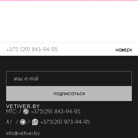
+375 (29) 843-94-95
наверх
подписаться
VETIVER.BY
МТС: /
+375(29) 843-94-95
А1 /
/
+375(29) 973-94-95
info@vetiver.by