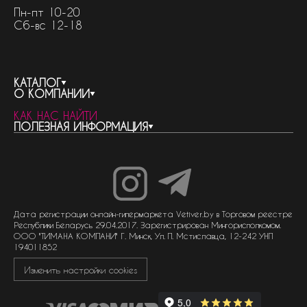
Пн-пт 10-20
Сб-вс 12-18
КАТАЛОГ
О КОМПАНИИ
весь каталог
КАК НАС НАЙТИ
бренды
контакты
ПОЛЕЗНАЯ ИНФОРМАЦИЯ
женская парфюмерия
о компании
нишевый парфюм
новости
отливанты
реквизиты компании
статьи
мужская парфюмерия
доставка и оплата
как совершить покупку
унисекс парфюмерия
отзывы
гарантия
договор оферты
политика обработки персональных данных
политика обработки файлов cookie
Дата регистрации онлайн-гипермаркета Vetiver.by в Торговом реестре
Республики Беларусь 29.04.2017. Зарегистрирован Мингорисполкомом.
ООО "ТИМАНА КОМПАНИ" Г. Минск, Ул. П. Мстиславца, 12-242 УНП
194011852
Изменить настройки cookies