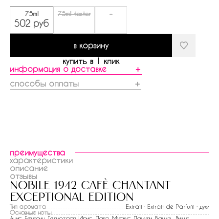
75ml
75ml tester
-
502 руб
в корзину
купить в 1 клик
информация о доставке
＋
способы оплаты
＋
преимущества
характеристики
описание
отзывы
nobile 1942 cafè chantant
exceptional edition
Тип аромата
Extrait · Extrait de Parfum · духи
Основные ноты
Анис
,
Бензоин
,
Гелиотроп
,
Ирис
,
Лавр
,
Мускус
,
Пачули
,
Ваниль
,
Вишня