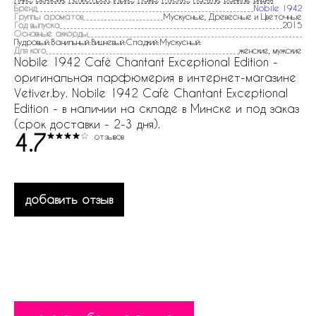
Бренд
Nobile 1942
Группы ароматов
Мускусные, Древесные и Цветочные
Год выпуска
2015
Основные аккорды
Пудровый:Ванильный:Вишневый:Сладкий:Мускусный:
Для кого
женские, мужские
Nobile 1942 Cafè Chantant Exceptional Edition -
оригинальная парфюмерия в интернет-магазине
Vetiver.by. Nobile 1942 Cafè Chantant Exceptional
Edition - в наличии на складе в Минске и под заказ
(срок доставки - 2-3 дня).
4.7
отзывов
добавить отзыв