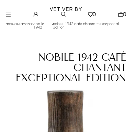
VETIVER.BY
0
0
.
.
.
главная
каталог
nobile
nobile 1942 cafè chantant exceptional
1942
edition
nobile 1942 cafè
chantant
exceptional edition