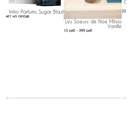
Gia
Initio Parfums Sugar Blast
221 р
нет на складе
Les Soeurs de Noe Mitsio
Vanille
10 руб - 399 руб