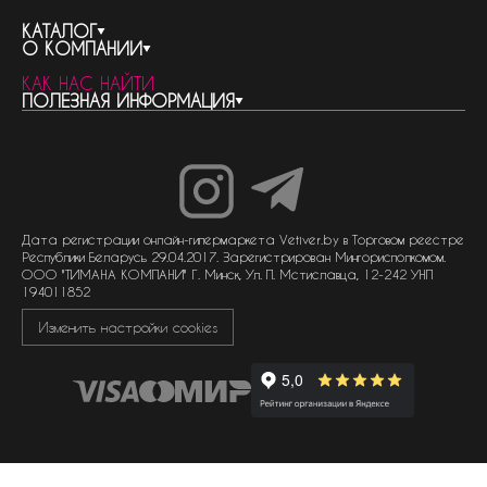
КАТАЛОГ
О КОМПАНИИ
весь каталог
КАК НАС НАЙТИ
бренды
контакты
ПОЛЕЗНАЯ ИНФОРМАЦИЯ
женская парфюмерия
о компании
нишевый парфюм
новости
отливанты
реквизиты компании
статьи
мужская парфюмерия
доставка и оплата
как совершить покупку
унисекс парфюмерия
отзывы
гарантия
договор оферты
политика обработки персональных данных
политика обработки файлов cookie
Дата регистрации онлайн-гипермаркета Vetiver.by в Торговом реестре
Республики Беларусь 29.04.2017. Зарегистрирован Мингорисполкомом.
ООО "ТИМАНА КОМПАНИ" Г. Минск, Ул. П. Мстиславца, 12-242 УНП
194011852
Изменить настройки cookies