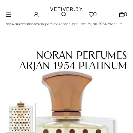
VETIVER.BY
0
0
.
.
.
главная
каталог
noran perfumes
noran perfumes arjan 1954 platinum
noran perfumes
arjan 1954 platinum