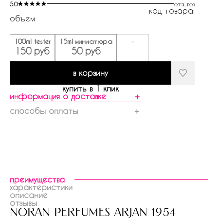
5.0
отзывов
код товара:
объем
100ml tester
15ml миниатюра
-
150 руб
50 руб
в корзину
купить в 1 клик
информация о доставке
＋
способы оплаты
＋
преимущества
характеристики
описание
отзывы
noran perfumes arjan 1954