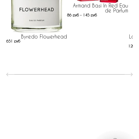
Armand Basi In Red Eau
de Parfum
86 руб - 145 руб
Byredo Flowerhead
Latt
651 руб
120 р