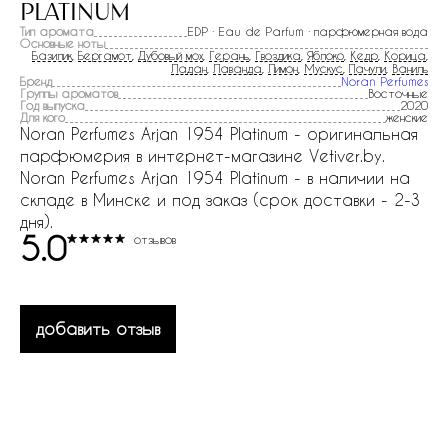
platinum
Тип аромата
EDP · Eau de Parfum · парфюмерная вода
Основные ноты
Базилик
,
Бергамот
,
Дубовый мох
,
Герань
,
Гвоздика
,
Яблоко
,
Кедр
,
Корица
,
Ладан
,
Лаванда
,
Лимон
,
Мускус
,
Пачули
,
Ваниль
Бренд
Noran Perfumes
Группы ароматов
Восточные
Год выпуска
2020
Для кого
женские
Noran Perfumes Arjan 1954 Platinum - оригинальная
парфюмерия в интернет-магазине Vetiver.by.
Noran Perfumes Arjan 1954 Platinum - в наличии на
складе в Минске и под заказ (срок доставки - 2-3
дня).
5.0
отзывов
добавить отзыв