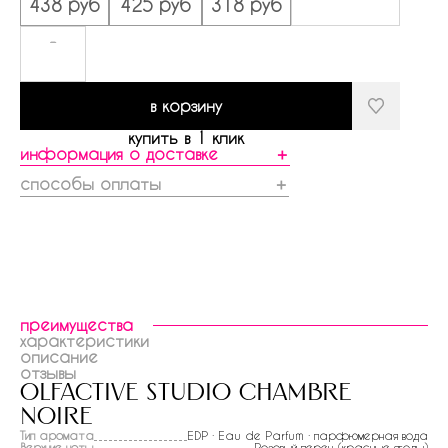
438 руб
425 руб
318 руб
-
в корзину
купить в 1 клик
информация о доставке
＋
способы оплаты
＋
преимущества
характеристики
описание
отзывы
olfactive studio chambre
noire
Тип аромата
EDP · Eau de Parfum · парфюмерная вода
Верхние ноты
Розовый перец (красные ягоды)