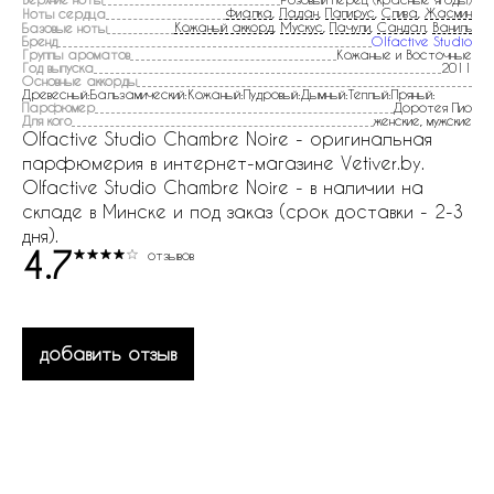
Фиалка
,
Ладан
,
Папирус
,
Слива
,
Жасмин
Ноты сердца
Кожаный аккорд
,
Мускус
,
Пачули
,
Сандал
,
Ваниль
Базовые ноты
Бренд
Olfactive Studio
Группы ароматов
Кожаные и Восточные
Год выпуска
2011
Основные аккорды
Древесный:Бальзамический:Кожаный:Пудровый:Дымный:Теплый:Пряный:
Парфюмер
Доротея Пио
Для кого
женские, мужские
Olfactive Studio Chambre Noire - оригинальная
парфюмерия в интернет-магазине Vetiver.by.
Olfactive Studio Chambre Noire - в наличии на
складе в Минске и под заказ (срок доставки - 2-3
дня).
4.7
отзывов
добавить отзыв