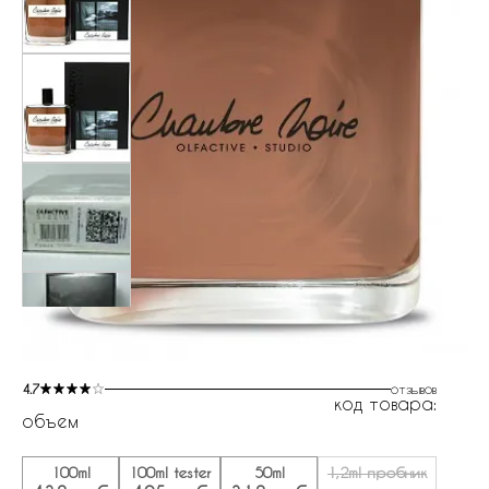
4.7
отзывов
код товара:
объем
100ml
100ml tester
50ml
1,2ml пробник