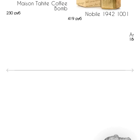
Maison Tahite Coffee
Bomb
230 руб
Nobile 1942 1001
419 руб
Arca
186 р