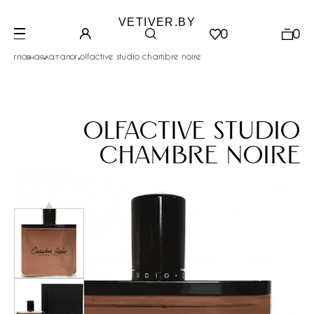
VETIVER.BY
0
0
.
.
главная
каталог
olfactive studio chambre noire
olfactive studio
chambre noire