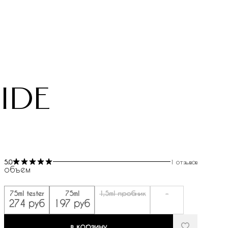
ide
5.0
1 отзывов
объем
75ml tester
75ml
1,5ml пробник
-
274 руб
197 руб
в корзину