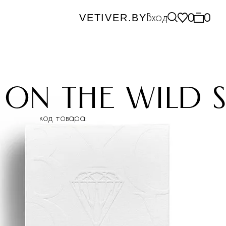
Вход
0
0
VETIVER.BY
on the wild s
код товара: