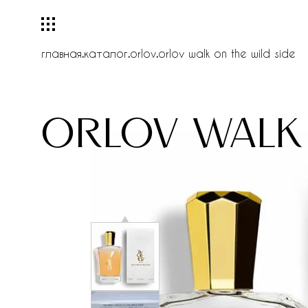
главная
.
каталог
.
orlov
.
orlov walk on the wild side
orlov walk 