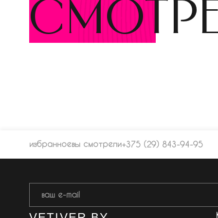
смотр
избранное
вы смотрели
+375 (29) 843-94-95
VETIVER.BY