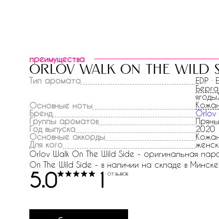
преимущества
orlov walk on the wild 
Тип аромата
EDP ·
Берг
ягод
Кожан
Основные ноты
Бренд
Orlov
Группы ароматов
Пряны
Год выпуска
2020
Основные аккорды
Кожан
Для кого
женск
Orlov Walk On The Wild Side - оригинальная пар
On The Wild Side - в наличии на складе в Минске
5.0
1
отзывов