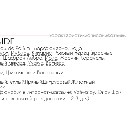
характеристики
описание
отзывы
side
 Eau de Parfum · парфюмерная вода
амот
,
Имбирь
,
Кипарис
, Розовый перец (красные
ы), Шафран Амбра,
Ирис
, Жасмин Карамель,
ый аккорд
,
Мускус
,
Ветивер
е, Цветочные и Восточные
ый:Теплый:Пряный:Цитрусовый:Животный:
ие
фюмерия в интернет-магазине Vetiver.by. Orlov Walk
 и под заказ (срок доставки - 2-3 дня).