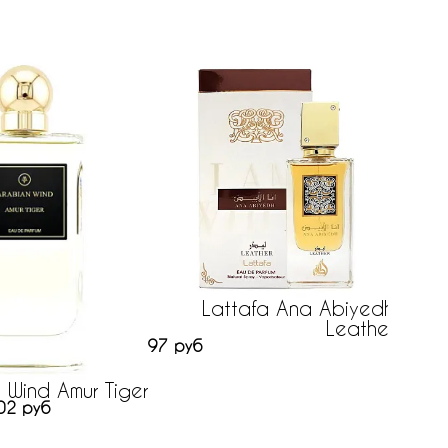
Lattafa Ana Abiyedh
Leather
97 руб
 Wind Amur Tiger
02 руб
P