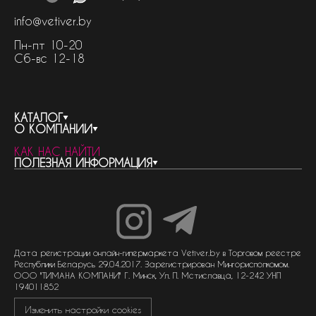
info@vetiver.by
Пн-пт 10-20
Сб-вс 12-18
КАТАЛОГ
О КОМПАНИИ
весь каталог
КАК НАС НАЙТИ
бренды
контакты
ПОЛЕЗНАЯ ИНФОРМАЦИЯ
женская парфюмерия
о компании
нишевый парфюм
новости
отливанты
реквизиты компании
статьи
мужская парфюмерия
доставка и оплата
как совершить покупку
унисекс парфюмерия
отзывы
гарантия
договор оферты
политика обработки персональных данных
политика обработки файлов cookie
Дата регистрации онлайн-гипермаркета Vetiver.by в Торговом реестре
Республики Беларусь 29.04.2017. Зарегистрирован Мингорисполкомом.
ООО "ТИМАНА КОМПАНИ" Г. Минск, Ул. П. Мстиславца, 12-242 УНП
194011852
Изменить настройки cookies