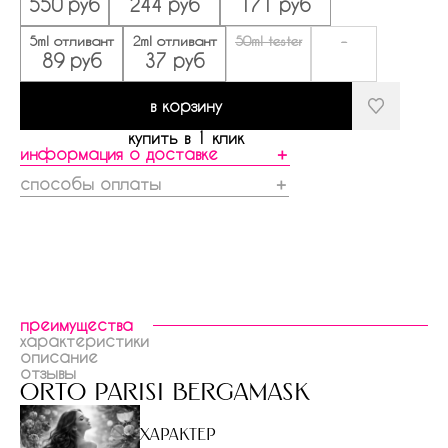
550 руб
244 руб
171 руб
5ml отливант
2ml отливант
50ml tester
-
89 руб
37 руб
в корзину
купить в 1 клик
информация о доставке
＋
способы оплаты
＋
преимущества
характеристики
описание
отзывы
orto parisi bergamask
Характер