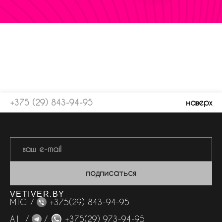
+375 (29) 843-94-95
наверх
подписаться
VETIVER.BY
МТС: /
+375(29) 843-94-95
А1 /
/
+375(29) 973-94-95