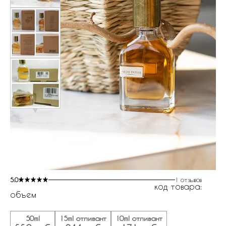
5.0
1 отзывов
код товара:
объем
50ml
15ml отливант
10ml отливант