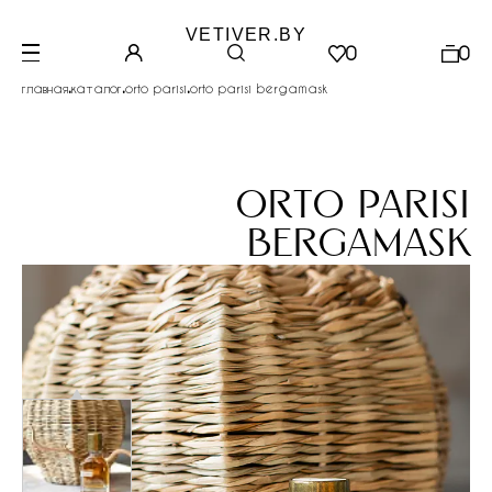
VETIVER.BY
0
0
.
.
.
главная
каталог
orto parisi
orto parisi bergamask
orto parisi
bergamask