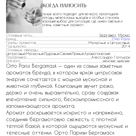
Когда наносить
лучше всего подходит для вечера, прохладной
погоды, межсезонья, выходов и особых случаев.
хороший выбор для ситуаций, где нужен смелый и
очень заметный аромат.
Бергамот
,
Мускус
Основные ноты
Бренд
Orto Parisi
Группы ароматов
Мускусные и Цитрусовые
Год выпуска
2014
Основные аккорды
Цитрусовый:Мускусный:Пудровый:Свежий:Пряный:Ароматический:
Парфюмер
Алессандро Галтьери
Для кого
женские, мужские
Orto Parisi Bergamask — один из самых заметных
ароматов бренда, в котором яркая цитрусовая
энергия сочетается с мощной мускусной и
животной глубиной. Композиция звучит резко,
дерзко и очень выразительно, сразу создавая
впечатление сильного, бескомпромиссного и
запоминающегося аромата.
Аромат раскрывается искристо и напряженно,
соединяя бергамотовую свежесть с плотной
теплой базой, в которой ощущаются мускусные и
телесные оттенки. Орто Паризи Бергамаск