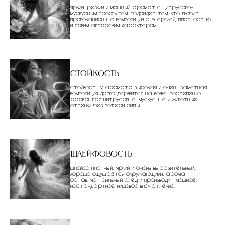
яркий, резкий и мощный аромат с цитрусово-
мускусным профилем. подойдет тем, кто любит
провокационные композиции с энергией, плотностью
и ярким авторским характером.
Стойкость
стойкость у аромата высокая и очень заметная.
композиция долго держится на коже, постепенно
раскрывая цитрусовые, мускусные и животные
оттенки без потери силы.
Шлейфовость
шлейф плотный, яркий и очень выразительный,
хорошо ощущается окружающими. аромат
оставляет сильный след и производит мощное,
нестандартное нишевое впечатление.