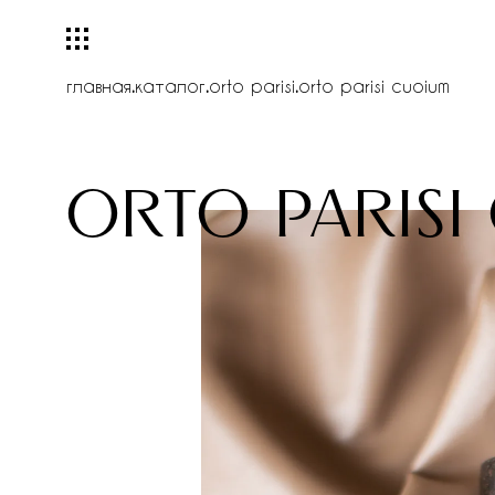
главная
.
каталог
.
orto parisi
.
orto parisi cuoium
orto parisi