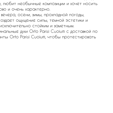
, любит необычные композиции и хочет носить
ово и очень характерно.
ечера, осени, зимы, прохладной погоды,
оздает ощущение силы, темной эстетики и
исключительно стойким и заметным.
нальные духи Orto Parisi Cuoium с доставкой по
анты Orto Parisi Cuoium, чтобы протестировать