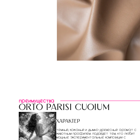
преимущества
orto parisi cuoium
Характер
темный, кожаный и дымно-древесный аромат с
животным профилем. подойдет тем, кто любит
мощные экспериментальные композиции с