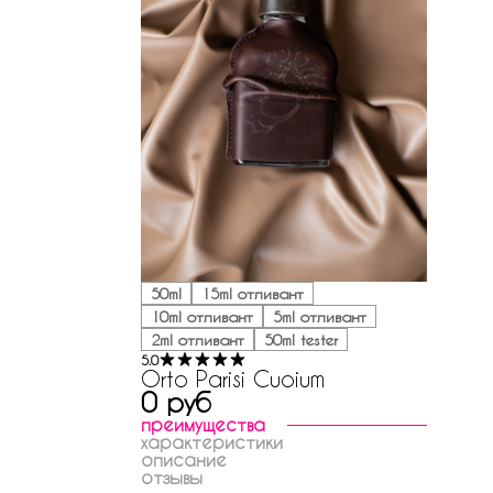
50ml
15ml отливант
10ml отливант
5ml отливант
2ml отливант
50ml tester
5.0
Orto Parisi Cuoium
0 руб
преимущества
характеристики
описание
отзывы