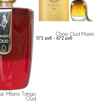
Choix Oud Masira
Kei
573 руб - 672 руб
нет на
e Milano Tango
Oud