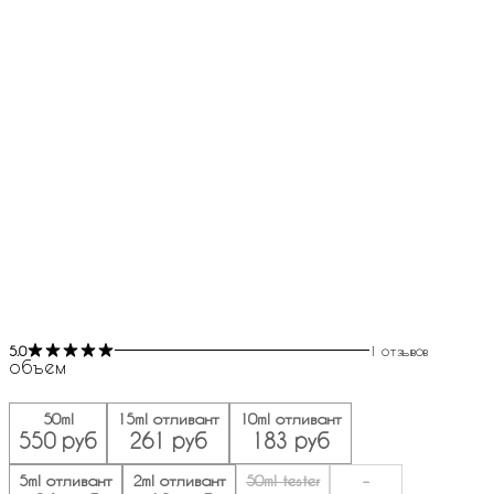
5.0
1 отзывов
объем
50ml
15ml отливант
10ml отливант
550 руб
261 руб
183 руб
5ml отливант
2ml отливант
50ml tester
-