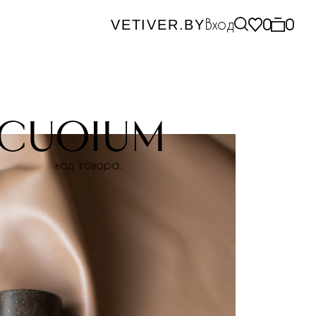
Вход
0
0
VETIVER.BY
 cuoium
код товара: