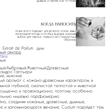
дымные и смолистые оттенки.
Когда наносить
лучше всего подходит для вечера, осени, зимы,
прохладной погоды и особых выходов. хороший
выбор для смелых, темных и нестандартных
образов.
 · Extrait de Parfum · духи
ый аккорд
arisi
ные
ый:Амбровый:Животный:Древесный:
андро Галтьери
ие, мужские
ный аромат с кожано-древесным характером, в
мной глубиной, смолистой теплотой и животной
насыщенно и провокационно, поэтому особенно
тальную нишевую парфюмерию.
о, соединяя кожаные, древесные, дымные,
е и запоминающееся звучание. Cuoium подойдет тем,