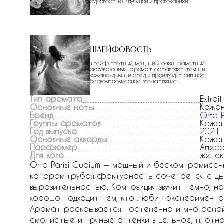
суровостью, глубиной и провокацией.
Шлейфовость
шлейф плотный, мощный и очень заметный
окружающими. аромат оставляет темный
кожано-дымный след и производит сильное,
бескомпромиссное впечатление.
Тип аромата
Extrait
Кожан
Основные ноты
Бренд
Orto P
Группы ароматов
Кожа
Год выпуска
2021
Основные аккорды
Кожан
Парфюмер
Алесс
Для кого
женск
Orto Parisi Cuoium — мощный и бескомпромисс
котором грубая фактурность сочетается с ды
выразительностью. Композиция звучит темно, 
хорошо подходит тем, кто любит эксперимен
Аромат раскрывается постепенно и многослойн
смолистые и пряные оттенки в цельное, плотно