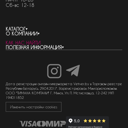
Сб-вс 12-18
КАТАЛОГ
О КОМПАНИИ
весь каталог
КАК НАС НАЙТИ
бренды
контакты
ПОЛЕЗНАЯ ИНФОРМАЦИЯ
женская парфюмерия
о компании
нишевый парфюм
новости
отливанты
реквизиты компании
статьи
мужская парфюмерия
доставка и оплата
как совершить покупку
унисекс парфюмерия
отзывы
гарантия
договор оферты
политика обработки персональных данных
политика обработки файлов cookie
Дата регистрации онлайн-гипермаркета Vetiver.by в Торговом реестре
Республики Беларусь 29.04.2017. Зарегистрирован Мингорисполкомом.
ООО "ТИМАНА КОМПАНИ" Г. Минск, Ул. П. Мстиславца, 12-242 УНП
194011852
Изменить настройки cookies