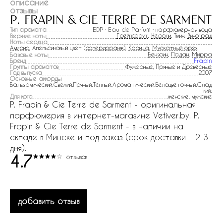
описание
отзывы
p. frapin & cie terre de sarment
Тип аромата
EDP · Eau de Parfum · парфюмерная вода
Грейпфрут
,
Нероли
, Тмин,
Виноград
Верхние ноты
Ноты сердца
Амирис
, Апельсиновый цвет (
флердоранж
),
Корица
,
Мускатный орех
Бензоин
,
Ладан
,
Мирра
Базовые ноты
Бренд
Frapin
Группы ароматов
Фужерные, Пряные и Древесные
Год выпуска
2007
Основные аккорды
Бальзамический:Свежий:Пряный:Теплый:Ароматический:Белоцветочный:Слад
кий:
Для кого
женские, мужские
P. Frapin & Cie Terre de Sarment - оригинальная
парфюмерия в интернет-магазине Vetiver.by. P.
Frapin & Cie Terre de Sarment - в наличии на
складе в Минске и под заказ (срок доставки - 2-3
дня).
4.7
отзывов
добавить отзыв