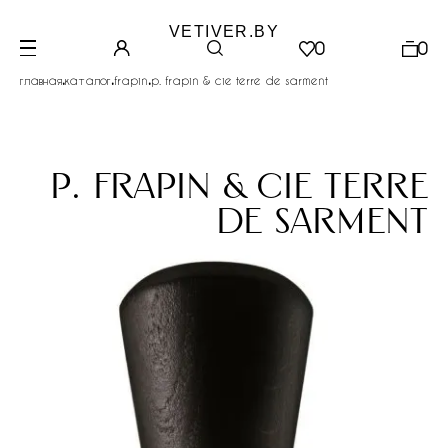
VETIVER.BY
0
0
.
.
.
главная
каталог
frapin
p. frapin & cie terre de sarment
p. frapin & cie terre
de sarment