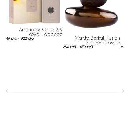
Amouage Opus XIV
Royal Tobacco
Majda Bekkali Fusion
49 руб - 922 руб
Sacree Obscur
нет н
284 руб - 479 руб