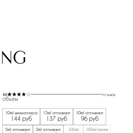
ing
4.6
отзывов
объем
10ml миниатюра
15ml отливант
10ml отливант
144 руб
137 руб
96 руб
5ml отливант
2ml отливант
100ml
100ml tester