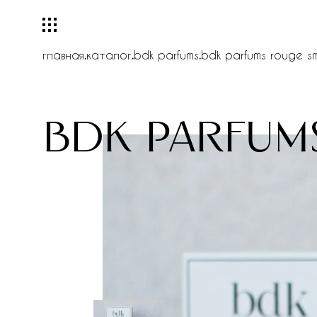
главная
.
каталог
.
bdk parfums
.
bdk parfums rouge s
bdk parfum