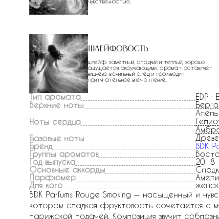
чувственностью.
Шлейфовость
шлейф заметный, сладкий и теплый, хорошо
ощущается окружающими. аромат оставляет
вишнево-ванильный след и производит
притягательное впечатление.
Тип аромата
EDP ·
Берг
Верхние ноты
Апель
Гелио
Ноты сердца
Амбр
Древе
Базовые ноты
Бренд
BDK P
Группы ароматов
Вост
Год выпуска
2018
Основные аккорды
Сладк
Парфюмер
Амели
Для кого
женск
BDK Parfums Rouge Smoking — насыщенный и чув
котором сладкая фруктовость сочетается с мя
парижской подачей. Композиция звучит соблазн