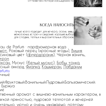
оттенки без потери насыщенности.
Когда наносить
лучше всего подходит для вечера, осени, зимы,
межсезонья, встреч и свиданий. хороший выбор
для сладких, теплых и выразительных образов.
 Eau de Parfum · парфюмерная вода
амот
, Розовый перец (красные ягоды),
Вишня
синовый цвет (
флердоранж
), Черная ваниль,
троп
оксан
, Мускус (
белый мускус
),
Бобы тонка
,
сный аккорд,
Фиалка
,
Кашмеран
,
Лабданум
arfums
очные
ий:Фруктовый:Ванильный:Пудровый:Бальзамический:
 Буржуа
ие
ственный аромат с вишнево-ванильным характером, в
гкой пряностью, пудровой теплотой и вечерней
ительно, уютно и очень узнаваемо, поэтому