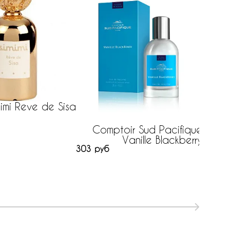
mimi Reve de Sisa
N
нет на
Comptoir Sud Pacifique
Vanille Blackberry
303 руб