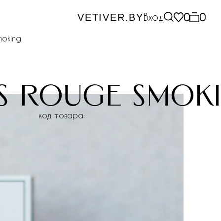
Вход
0
0
VETIVER.BY
moking
s rouge smok
код товара: