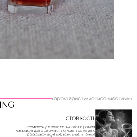
характеристики
описание
отзывы
ing
Стойкость
стойкость у аромата высокая и ровная.
композиция долго держится на коже, постепенно
раскрывая вишневые, ванильные и пряные