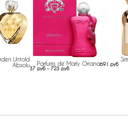
Arden Untold
Si
Parfums de Marly Oriana
Absolu
691 руб
37 руб - 723 руб