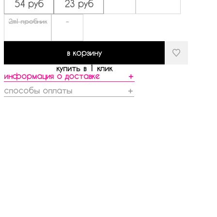
54 руб
23 руб
2ml пробник
-
в корзину
купить в 1 клик
информация о доставке
＋
способы оплаты
＋