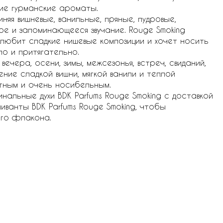
ие гурманские ароматы.
яя вишневые, ванильные, пряные, пудровые,
ое и запоминающееся звучание. Rouge Smoking
 любит сладкие нишевые композиции и хочет носить
о и притягательно.
чера, осени, зимы, межсезонья, встреч, свиданий,
ние сладкой вишни, мягкой ванили и теплой
етным и очень носибельным.
инальные духи BDK Parfums Rouge Smoking с доставкой
иванты BDK Parfums Rouge Smoking, чтобы
ого флакона.