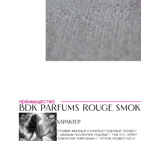
преимущества
bdk parfums rouge smok
Характер
сладкий, вишневый и ванильно-пудровый аромат
с нишевым профилем. подойдет тем, кто любит
гурманские композиции с теплом, игривостью и