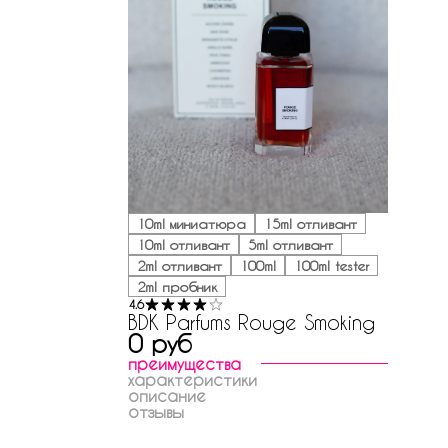
10ml миниатюра
15ml отливант
10ml отливант
5ml отливант
2ml отливант
100ml
100ml tester
2ml пробник
4.6
BDK Parfums Rouge Smoking
0 руб
преимущества
характеристики
описание
отзывы