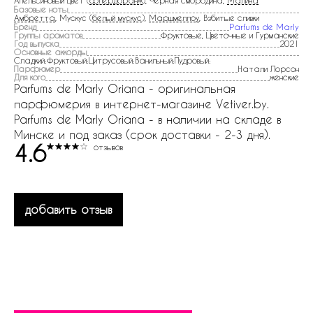
Апельсиновый цвет (
флердоранж
), Черная смородина,
Малина
Базовые ноты
Амбретта
, Мускус (
белый мускус
),
Маршмеллоу
, Взбитые сливки
Бренд
Parfums de Marly
Группы ароматов
Фруктовые, Цветочные и Гурманские
Год выпуска
2021
Основные аккорды
Сладкий:Фруктовый:Цитрусовый:Ванильный:Пудровый:
Парфюмер
Натали Лорсон
Для кого
женские
Parfums de Marly Oriana - оригинальная
парфюмерия в интернет-магазине Vetiver.by.
Parfums de Marly Oriana - в наличии на складе в
Минске и под заказ (срок доставки - 2-3 дня).
4.6
отзывов
добавить отзыв