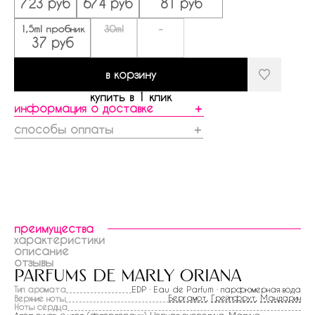
723 руб
674 руб
81 руб
1,5ml пробник
30ml
-
37 руб
в корзину
купить в 1 клик
информация о доставке
＋
способы оплаты
＋
преимущества
характеристики
описание
отзывы
parfums de marly oriana
Тип аромата
EDP · Eau de Parfum · парфюмерная вода
Бергамот
,
Грейпфрут
,
Мандарин
Верхние ноты
Ноты сердца