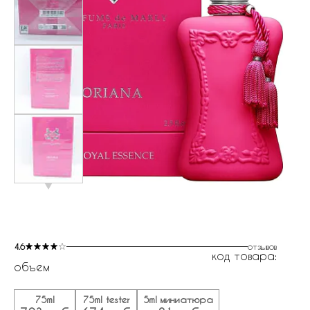
4.6
отзывов
код товара:
объем
75ml
75ml tester
5ml миниатюра