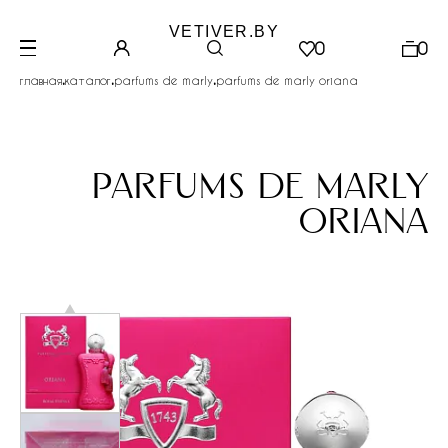
VETIVER.BY
0
0
.
.
.
главная
каталог
parfums de marly
parfums de marly oriana
parfums de marly
oriana