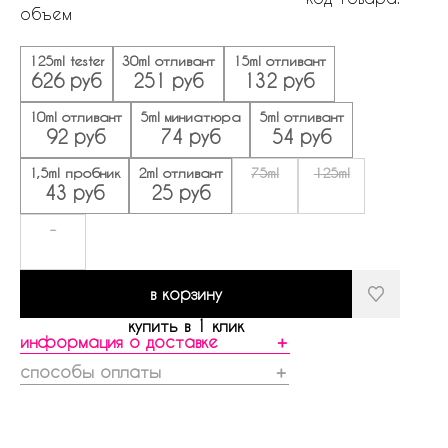
объем
125ml tester
30ml отливант
15ml отливант
626 руб
251 руб
132 руб
10ml отливант
5ml миниатюра
5ml отливант
92 руб
74 руб
54 руб
1,5ml пробник
2ml отливант
75ml
125ml
43 руб
25 руб
-
в корзину
купить в 1 клик
информация о доставке
＋
способы оплаты
＋