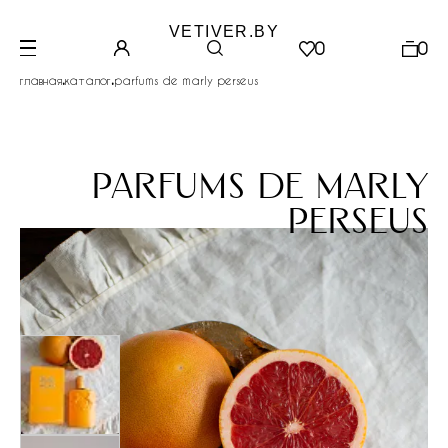
VETIVER.BY
0
0
.
.
главная
каталог
parfums de marly perseus
parfums de marly
perseus