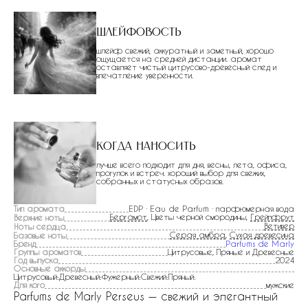
Шлейфовость
шлейф свежий, аккуратный и заметный, хорошо
ощущается на средней дистанции. аромат
оставляет чистый цитрусово-древесный след и
впечатление уверенности.
Когда наносить
лучше всего подходит для дня, весны, лета, офиса,
прогулок и встреч. хороший выбор для свежих,
собранных и статусных образов.
Тип аромата
EDP · Eau de Parfum · парфюмерная вода
Бергамот
, Цветы черной смородины,
Грейпфрут
Верхние ноты
Ветивер
Ноты сердца
Серая амбра
,
Сухая древесина
Базовые ноты
Бренд
Parfums de Marly
Группы ароматов
Цитрусовые, Пряные и Древесные
Год выпуска
2024
Основные аккорды
Цитрусовый:Древесный:Фужерный:Свежий:Пряный:
Для кого
мужские
Parfums de Marly Perseus — свежий и элегантный