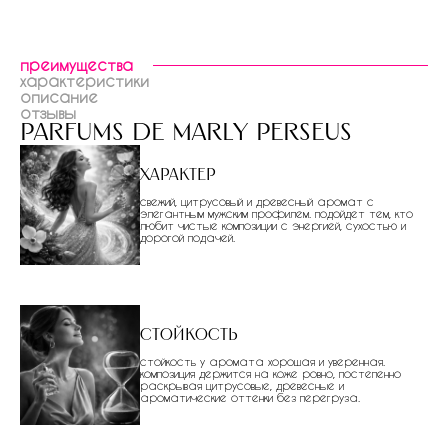
преимущества
характеристики
описание
отзывы
parfums de marly perseus
Характер
свежий, цитрусовый и древесный аромат с
элегантным мужским профилем. подойдет тем, кто
любит чистые композиции с энергией, сухостью и
дорогой подачей.
Стойкость
стойкость у аромата хорошая и уверенная.
композиция держится на коже ровно, постепенно
раскрывая цитрусовые, древесные и
ароматические оттенки без перегруза.