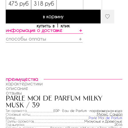
475 руб
318 руб
в корзину
купить в 1 клик
информация о доставке
＋
способы оплаты
＋
преимущества
характеристики
описание
отзывы
parle moi de parfum milky
musk / 39
Тип аромата
EDP · Eau de Parfum · парфюмерная вода
Мускус
,
Сандал
Основные ноты
Бренд
Parle Moi de Parfum
Группы ароматов
Мускусные и Древесные
Год выпуска
2016