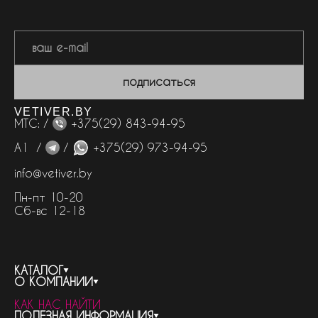
подписаться
VETIVER.BY
МТС: /
+375(29) 843-94-95
А1 /
/
+375(29) 973-94-95
info@vetiver.by
Пн-пт 10-20
Сб-вс 12-18
КАТАЛОГ
О КОМПАНИИ
весь каталог
КАК НАС НАЙТИ
бренды
контакты
ПОЛЕЗНАЯ ИНФОРМАЦИЯ