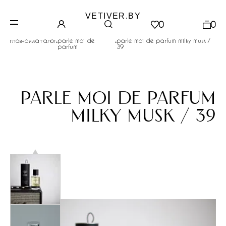
VETIVER.BY
0
0
.
.
.
главная
каталог
parle moi de
parle moi de parfum milky musk /
parfum
39
parle moi de parfum
milky musk / 39