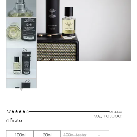
4.7
отзывов
код товара:
объем
100ml
50ml
100ml tester
-