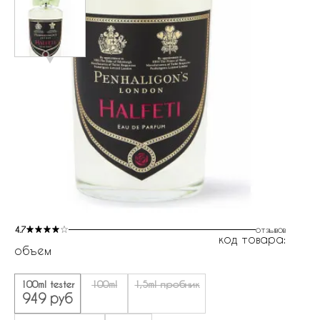
4.7
отзывов
код товара:
объем
100ml tester
100ml
1,5ml пробник
949 руб