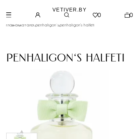
VETIVER.BY
0
0
.
.
.
главная
каталог
penhaligon`s
penhaligon‘s halfeti
penhaligon‘s halfeti