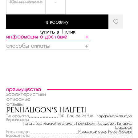
10ml миниатюра
-
в корзину
купить в 1 клик
информация о доставке
＋
способы оплаты
＋
преимущества
характеристики
описание
отзывы
penhaligon‘s halfeti
Тип аромата
EDP · Eau de Parfum · парфюмерная вода
Верхние ноты
Полынь (артемизия),
Бергамот
,
Грейпфрут
,
Кардамон
,
Кипарис
,
Шафран
Мускатный орех
,
Роза
,
Жасмин
Ноты сердца
Базовые ноты