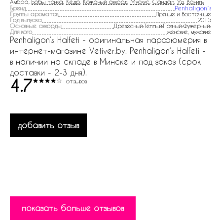
Амбра,
Бобы тонка
,
Кедр
,
Кожаный аккорд
,
Мускус
,
Сандал
,
Уд
,
Ваниль
Бренд
Penhaligon`s
Группы ароматов
Пряные и Восточные
Год выпуска
2015
Основные аккорды
Древесный:Теплый:Пряный:Фужерный:
Для кого
женские, мужские
Penhaligon‘s Halfeti - оригинальная парфюмерия в
интернет-магазине Vetiver.by. Penhaligon‘s Halfeti -
в наличии на складе в Минске и под заказ (срок
доставки - 2-3 дня).
4.7
отзывов
добавить отзыв
показать больше отзывов