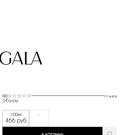
ngala
0.0
отзывов
объем
100ml
-
466 руб
в корзину