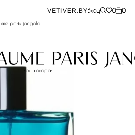
Вход
0
0
VETIVER.BY
aume paris jangala
laume paris ja
код товара: