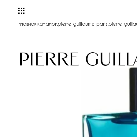
главная
.
каталог
.
pierre guillaume paris
.
pierre guill
pierre guil