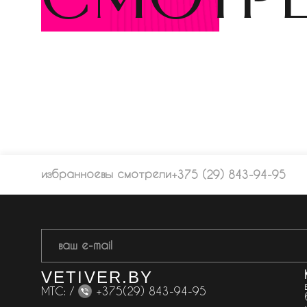
избранное
вы смотрели
+375 (29) 843-94-95
VETIVER.BY
МТС: /
+375(29) 843-94-95