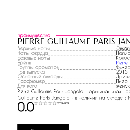
преимущества
pierre guillaume paris ja
Эвкал
Верхние ноты
Ноты сердца
Палис
Кокос
Базовые ноты
Бренд
Pierre
Группы ароматов
Фужер
Год выпуска
2015
Основные аккорды
Древе
Парфюмер
Пьер 
Для кого
женск
Pierre Guillaume Paris Jangala - оригинальная п
Guillaume Paris Jangala - в наличии на складе в 
0.0
отзывов