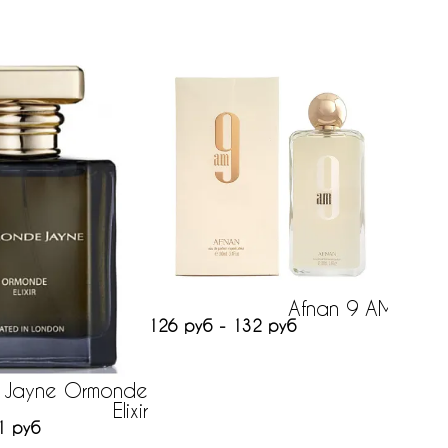
Afnan 9 AM
V
126 руб - 132 руб
250 ру
 Jayne Ormonde
Elixir
1 руб