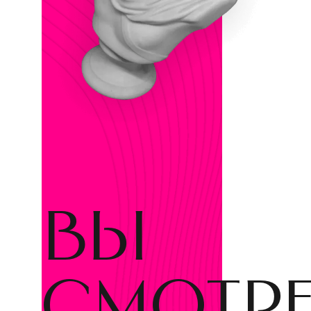
вы
смотр