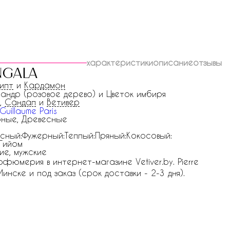
характеристики
описание
отзывы
ngala
ипт
и
Кардамон
андр (розовое дерево) и Цветок имбиря
,
Сандал
и
Ветивер
 Guillaume Paris
ные, Древесные
сный:Фужерный:Теплый:Пряный:Кокосовый:
Гийом
ие, мужские
арфюмерия в интернет-магазине Vetiver.by. Pierre
Минске и под заказ (срок доставки - 2-3 дня).