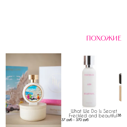
похожие
What We Do Is Secret
Freckled and beautiful
385 р
37 руб - 370 руб