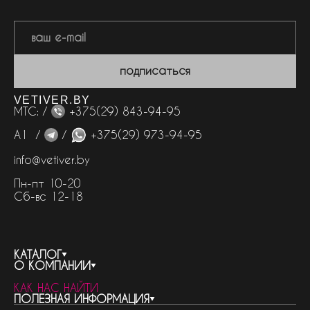
подписаться
VETIVER.BY
МТС: /
+375(29) 843-94-95
А1 /
/
+375(29) 973-94-95
info@vetiver.by
Пн-пт 10-20
Сб-вс 12-18
КАТАЛОГ
О КОМПАНИИ
весь каталог
КАК НАС НАЙТИ
бренды
контакты
ПОЛЕЗНАЯ ИНФОРМАЦИЯ
женская парфюмерия
о компании