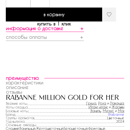
в корзину
купить в 1 клик
информация о доставке
＋
способы оплаты
＋
преимущества
характеристики
описание
отзывы
rabanne million gold for her
Груша
,
Роза
и
Лаванда
Верхние ноты
Иланг-иланг
и
Жасмин
Ноты сердца
Ваниль
,
Мускус
и
Мох
Базовые ноты
Бренд
Rabanne
Группы ароматов
Цветочные
Год выпуска
2024
Основные аккорды
Сладкий:Ванильный:Желтоцветочный:Белоцветочный:Фруктовый: