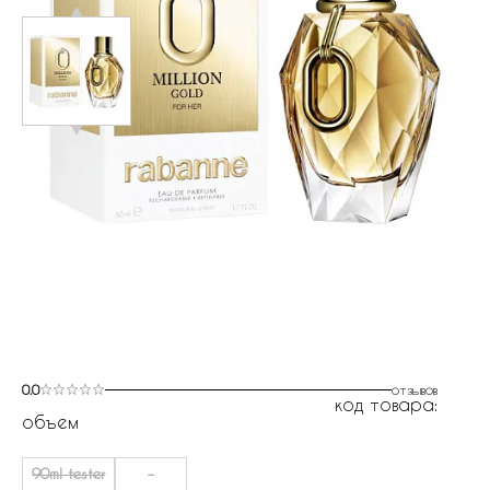
0.0
отзывов
код товара:
объем
90ml tester
-