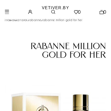
VETIVER.BY
0
0
.
.
.
главная
каталог
rabanne
rabanne million gold for her
rabanne million
gold for her