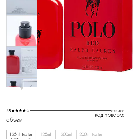
4.9
отзывов
код товара:
объем
125ml tester
125ml
200ml
200ml tester