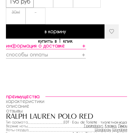
195 руб
30ml
-
в корзину
купить в 1 клик
информация о доставке
＋
способы оплаты
＋
преимущества
характеристики
описание
отзывы
ralph lauren polo red
Тип аромата
EDT · Eau de Toilette · туалетная вода
Грейпфрут
,
Клюква
,
Лимон
Верхние ноты
Шафран
,
Шалфей
Ноты сердца