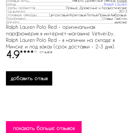
Амбра, Древесный аккорд,
Кофе
Базовые ноты
Бренд
Ralph Lauren
Группы ароматов
Пряные, Древесные и Ароматические
Год выпуска
2013
Основные аккорды
Цитрусовый:Фруктовый:Теплый:Пряный:Амбровый:
Парфюмер
Оливье Гийотен
Для кого
мужские
Ralph Lauren Polo Red - оригинальная
парфюмерия в интернет-магазине Vetiver.by.
Ralph Lauren Polo Red - в наличии на складе в
Минске и под заказ (срок доставки - 2-3 дня).
4.9
отзывов
добавить отзыв
показать больше отзывов