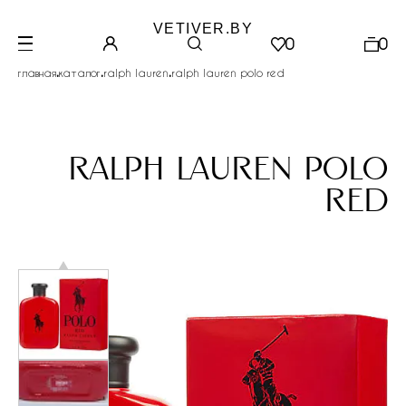
VETIVER.BY
0
0
.
.
.
главная
каталог
ralph lauren
ralph lauren polo red
ralph lauren polo
red