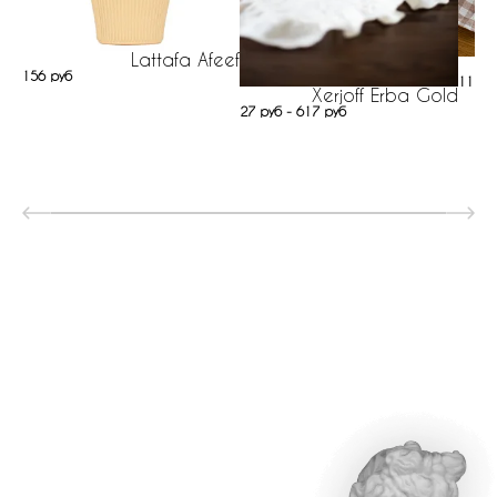
Lattafa Afeef
Ar
156 руб
112 р
Xerjoff Erba Gold
27 руб - 617 руб