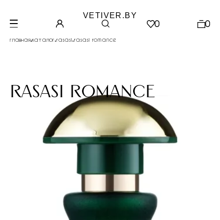
VETIVER.BY
0
0
.
.
.
главная
каталог
rasasi
rasasi romance
rasasi romance