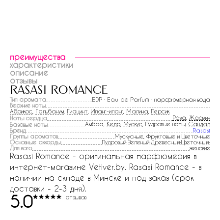
преимущества
характеристики
описание
отзывы
rasasi romance
Тип аромата
EDP · Eau de Parfum · парфюмерная вода
Верхние ноты
Абрикос
,
Гальбанум
,
Гиацинт
,
Иланг-иланг
,
Малина
,
Персик
Роза
,
Жасмин
Ноты сердца
Амбра,
Кедр
,
Мускус
, Пудровые ноты,
Сандал
Базовые ноты
Бренд
Rasasi
Группы ароматов
Мускусные, Фруктовые и Цветочные
Основные аккорды
Пудровый:Зеленый:Древесный:Цветочный:
Для кого
женские
Rasasi Romance - оригинальная парфюмерия в
интернет-магазине Vetiver.by. Rasasi Romance - в
наличии на складе в Минске и под заказ (срок
доставки - 2-3 дня).
5.0
отзывов