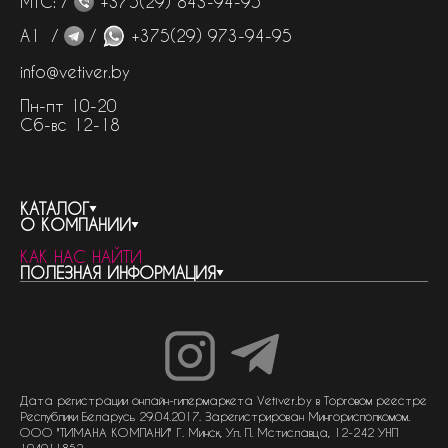
МТС: /
+375(29) 843-94-95
А1 /
/
+375(29) 973-94-95
info@vetiver.by
Пн-пт 10-20
Сб-вс 12-18
КАТАЛОГ
О КОМПАНИИ
весь каталог
КАК НАС НАЙТИ
бренды
контакты
ПОЛЕЗНАЯ ИНФОРМАЦИЯ
женская парфюмерия
о компании
нишевый парфюм
новости
отливанты
реквизиты компании
статьи
мужская парфюмерия
доставка и оплата
как совершить покупку
унисекс парфюмерия
отзывы
гарантия
договор оферты
политика обработки персональных данных
политика обработки файлов cookie
Дата регистрации онлайн-гипермаркета Vetiver.by в Торговом реестре
Республики Беларусь 29.04.2017. Зарегистрирован Мингорисполкомом.
ООО "ТИМАНА КОМПАНИ" Г. Минск, Ул. П. Мстиславца, 12-242 УНП