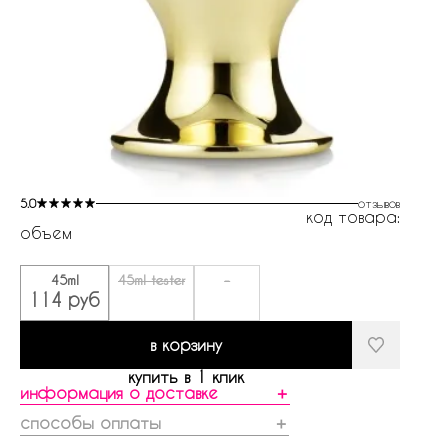
5.0
отзывов
код товара:
объем
45ml
45ml tester
-
114 руб
в корзину
купить в 1 клик
информация о доставке
＋
способы оплаты
＋