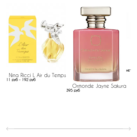
нет н
Nina Ricci L Air du Temps
11 руб - 192 руб
Ormonde Jayne Sakura
395 руб