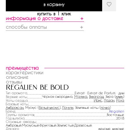
в корзину
купить в 1 клик
информация о доставке
＋
способы оплаты
＋
преимущества
характеристики
описание
отзывы
regalien be bold
Тип аромата
Extrait · Extrait de Parfum · духи
Черная смородина,
Малина
,
Виноград
, Зира (
кумин
)
Верхние ноты
Ирис
,
Ладан
,
Роза
Ноты сердца
Базовые ноты
Амброксан
, Мускус (
белый мускус
),
Пачули
, Земляные ноты (
почва
)
Бренд
Regalien
Группы ароматов
Восточные
Год выпуска
2018
Основные аккорды
Амбровый:Мускусный:Фруктовый:Землистый:Древесный:
Для кого
женские, мужские