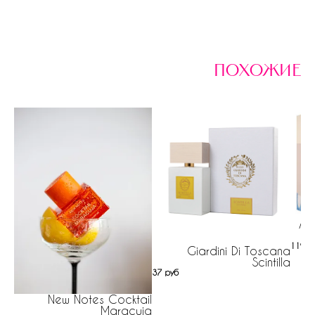
похожие
Am
1194 
Giardini Di Toscana
Scintilla
37 руб
New Notes Cocktail
Maracuja