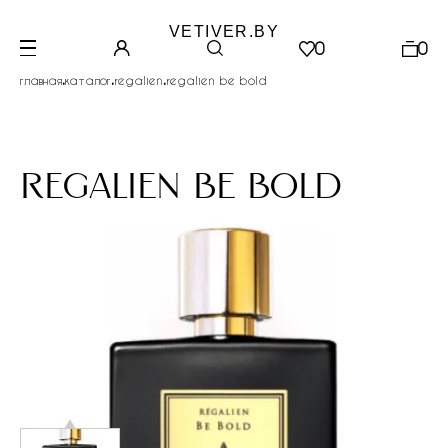
VETIVER.BY
0
0
.
.
.
главная
каталог
regalien
regalien be bold
regalien be bold