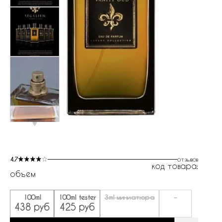
4.7
отзывов
код товара:
объем
100ml
100ml tester
3ml миниатюра
-
438 руб
425 руб