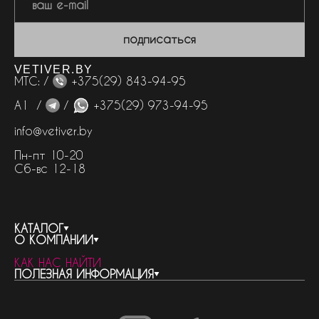
подписаться
VETIVER.BY
МТС: /
+375(29) 843-94-95
А1 /
/
+375(29) 973-94-95
info@vetiver.by
Пн-пт 10-20
Сб-вс 12-18
КАТАЛОГ
О КОМПАНИИ
весь каталог
КАК НАС НАЙТИ
бренды
контакты
ПОЛЕЗНАЯ ИНФОРМАЦИЯ
женская парфюмерия
о компании
нишевый парфюм
новости
отливанты
реквизиты компании
статьи
мужская парфюмерия
доставка и оплата
как совершить покупку