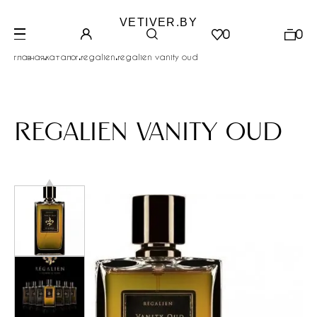
VETIVER.BY
0
0
.
.
.
главная
каталог
regalien
regalien vanity oud
regalien vanity oud