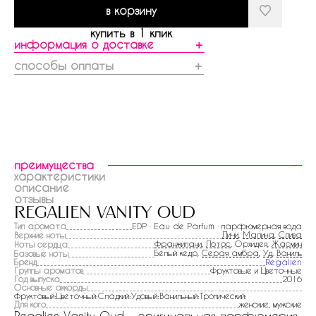
в корзину
купить в 1 клик
информация о доставке
＋
способы оплаты
＋
преимущества
характеристики
описание
отзывы
regalien vanity oud
Тип аромата
EDP · Eau de Parfum · парфюмерная вода
Личи
,
Малина
,
Слива
Верхние ноты
Франжипани
,
Лотос
, Орхидея,
Жасмин
Ноты сердца
Белый кедр,
Серая амбра
,
Уд
,
Ваниль
Базовые ноты
Бренд
Regalien
Группы ароматов
Фруктовые и Цветочные
Год выпуска
2016
Основные аккорды
Фруктовый:Цветочный:Сладкий:Удовый:Ванильный:Тропический:
Для кого
женские, мужские
Regalien Vanity Oud - оригинальная парфюмерия