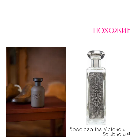
похожие
Boadicea the Victorious
Salubrious
41 ру