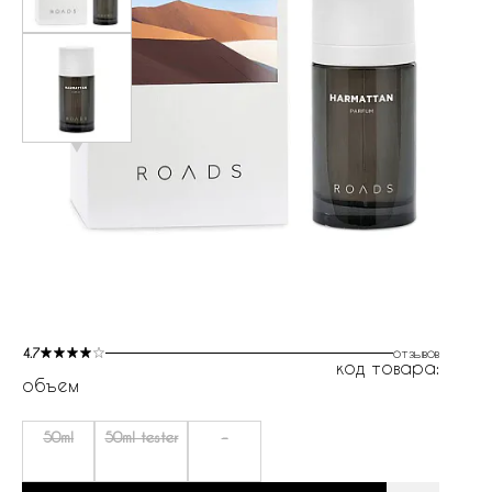
4.7
отзывов
код товара:
объем
50ml
50ml tester
-