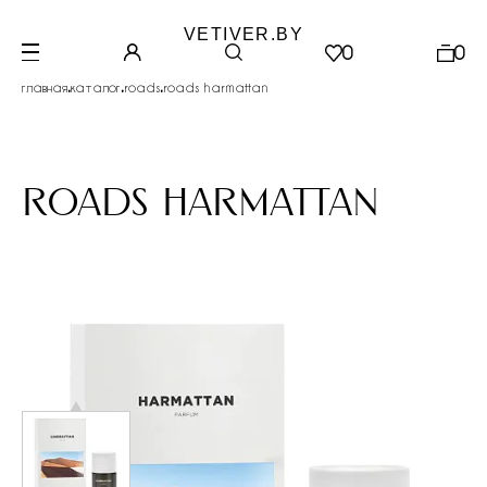
VETIVER.BY
0
0
.
.
.
главная
каталог
roads
roads harmattan
roads harmattan