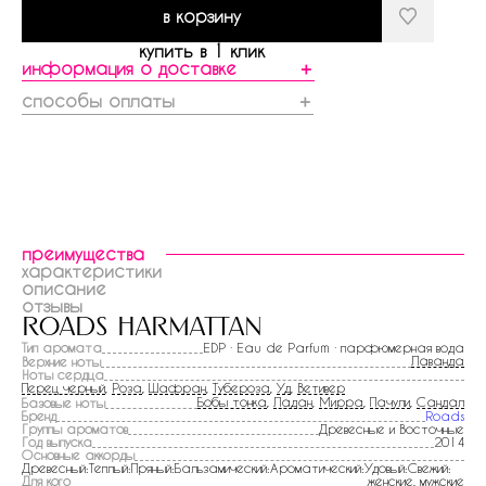
в корзину
купить в 1 клик
информация о доставке
＋
способы оплаты
＋
преимущества
характеристики
описание
отзывы
roads harmattan
Тип аромата
EDP · Eau de Parfum · парфюмерная вода
Лаванда
Верхние ноты
Ноты сердца
Перец черный
,
Роза
,
Шафран
,
Тубероза
,
Уд
,
Ветивер
Бобы тонка
,
Ладан
,
Мирра
,
Пачули
,
Сандал
Базовые ноты
Бренд
Roads
Группы ароматов
Древесные и Восточные
Год выпуска
2014
Основные аккорды
Древесный:Теплый:Пряный:Бальзамический:Ароматический:Удовый:Свежий:
Для кого
женские, мужские