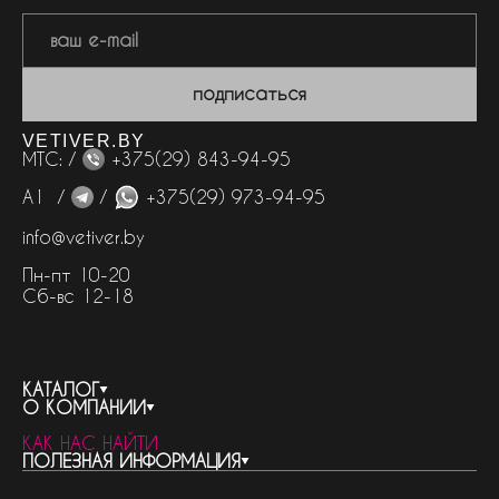
подписаться
VETIVER.BY
МТС: /
+375(29) 843-94-95
А1 /
/
+375(29) 973-94-95
info@vetiver.by
Пн-пт 10-20
Сб-вс 12-18
КАТАЛОГ
О КОМПАНИИ
весь каталог
КАК НАС НАЙТИ
бренды
контакты
ПОЛЕЗНАЯ ИНФОРМАЦИЯ
женская парфюмерия
о компании
нишевый парфюм
новости