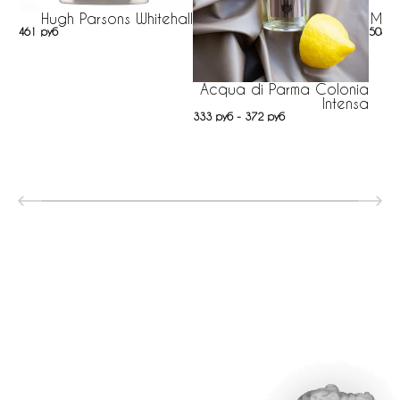
Hugh Parsons Whitehall
M. M
461 руб
508 р
Acqua di Parma Colonia
Intensa
333 руб - 372 руб