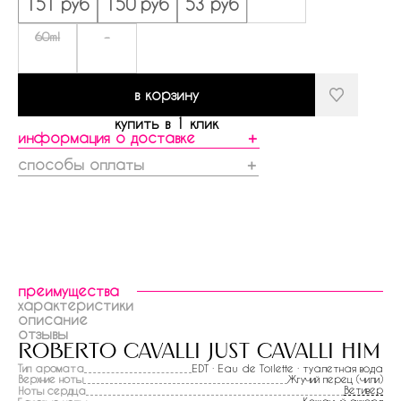
151 руб
150 руб
53 руб
60ml
-
в корзину
купить в 1 клик
информация о доставке
＋
способы оплаты
＋
преимущества
характеристики
описание
отзывы
roberto cavalli just cavalli him
Тип аромата
EDT · Eau de Toilette · туалетная вода
Верхние ноты
Жгучий перец (чили)
Ветивер
Ноты сердца