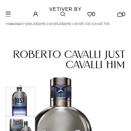
VETIVER.BY
0
0
.
.
.
главная
каталог
roberto cavalli
roberto cavalli just cavalli him
roberto cavalli just
cavalli him