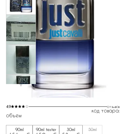
4.9
отзывов
код товара:
объем
90ml
90ml tester
30ml
50ml