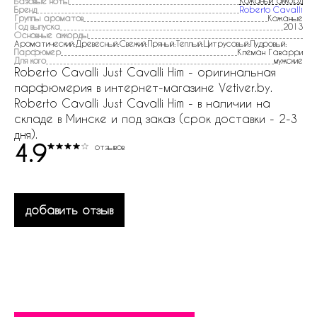
Кожаный аккорд
Базовые ноты
Бренд
Roberto Cavalli
Группы ароматов
Кожаные
Год выпуска
2013
Основные аккорды
Ароматический:Древесный:Свежий:Пряный:Теплый:Цитрусовый:Пудровый:
Парфюмер
Клеман Гаварри
Для кого
мужские
Roberto Cavalli Just Cavalli Him - оригинальная
парфюмерия в интернет-магазине Vetiver.by.
Roberto Cavalli Just Cavalli Him - в наличии на
складе в Минске и под заказ (срок доставки - 2-3
дня).
4.9
отзывов
добавить отзыв