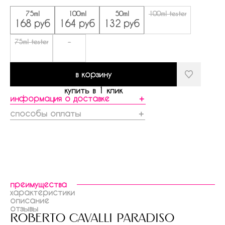
75ml
100ml
50ml
100ml tester
168 руб
164 руб
132 руб
75ml tester
-
в корзину
купить в 1 клик
информация о доставке
＋
способы оплаты
＋
преимущества
характеристики
описание
отзывы
roberto cavalli paradiso