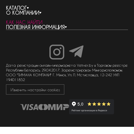
КАТАЛОГ
О КОМПАНИИ
весь каталог
КАК НАС НАЙТИ
бренды
контакты
ПОЛЕЗНАЯ ИНФОРМАЦИЯ
женская парфюмерия
о компании
нишевый парфюм
новости
отливанты
реквизиты компании
статьи
мужская парфюмерия
доставка и оплата
как совершить покупку
унисекс парфюмерия
отзывы
гарантия
договор оферты
политика обработки персональных данных
политика обработки файлов cookie
Дата регистрации онлайн-гипермаркета Vetiver.by в Торговом реестре
Республики Беларусь 29.04.2017. Зарегистрирован Мингорисполкомом.
ООО "ТИМАНА КОМПАНИ" Г. Минск, Ул. П. Мстиславца, 12-242 УНП
194011852
Изменить настройки cookies