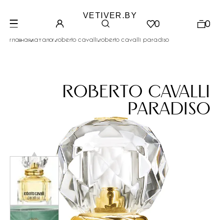
VETIVER.BY
0
0
.
.
.
главная
каталог
roberto cavalli
roberto cavalli paradiso
roberto cavalli
paradiso