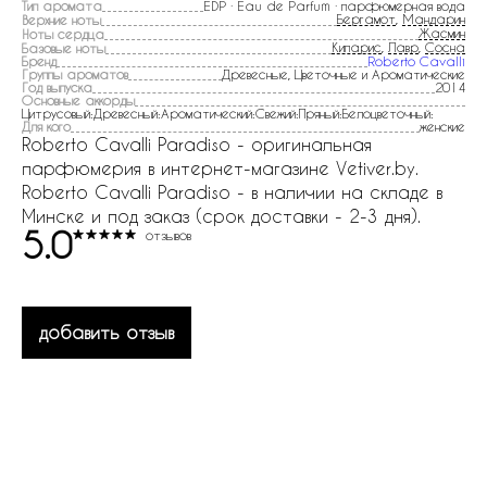
Тип аромата
EDP · Eau de Parfum · парфюмерная вода
Бергамот
,
Мандарин
Верхние ноты
Жасмин
Ноты сердца
Кипарис
,
Лавр
,
Сосна
Базовые ноты
Бренд
Roberto Cavalli
Группы ароматов
Древесные, Цветочные и Ароматические
Год выпуска
2014
Основные аккорды
Цитрусовый:Древесный:Ароматический:Свежий:Пряный:Белоцветочный:
Для кого
женские
Roberto Cavalli Paradiso - оригинальная
парфюмерия в интернет-магазине Vetiver.by.
Roberto Cavalli Paradiso - в наличии на складе в
Минске и под заказ (срок доставки - 2-3 дня).
5.0
отзывов
добавить отзыв