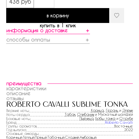
438 руб
в корзину
купить в 1 клик
информация о доставке
＋
способы оплаты
＋
преимущества
характеристики
описание
отзывы
roberto cavalli sublime tonka
Корица
,
Герань
и
Элеми
Верхние ноты
Табак
,
Олибанум
и Мускатный шалфей
Ноты сердца
Пшеница
,
Бобы тонка
и
Отруби
Базовые ноты
Бренд
Roberto Cavalli
Группы ароматов
Восточные
Год выпуска
2022
Основные аккорды
Коричный:Теплый:Пряный:Табачный:Сладкий:Амбровый: