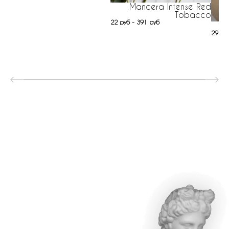
Mancera Intense Red
Tobacco
22 руб - 391 руб
In
29 ру