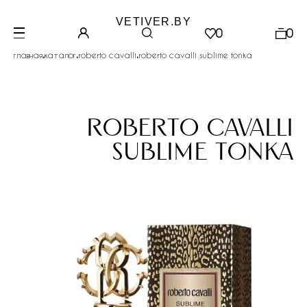
VETIVER.BY
0
0
.
.
.
главная
каталог
roberto cavalli
roberto cavalli sublime tonka
roberto cavalli
sublime tonka