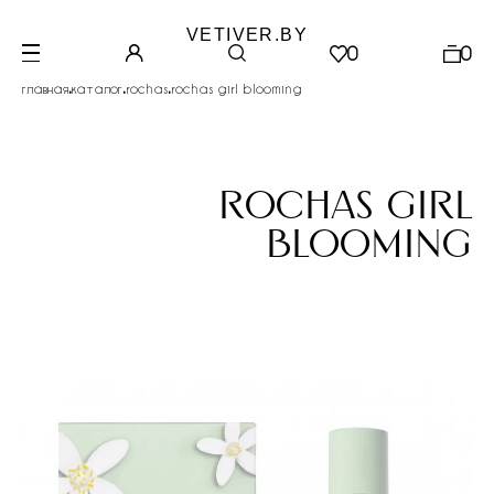
VETIVER.BY
0
0
.
.
.
главная
каталог
rochas
rochas girl blooming
rochas girl
blooming