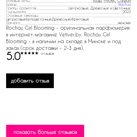
Кедр
,
Мускус
,
Сандал
Базовые ноты
Бренд
Rochas
Группы ароматов
Цитрусовые, Древесные и Цветочные
Год выпуска
2022
Основные аккорды
Цитрусовый:Белоцветочный:Древесный:Фруктовый:
Для кого
женские
Rochas Girl Blooming - оригинальная парфюмерия
в интернет-магазине Vetiver.by. Rochas Girl
Blooming - в наличии на складе в Минске и под
заказ (срок доставки - 2-3 дня).
5.0
отзывов
добавить отзыв
показать больше отзывов