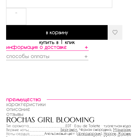
-
в корзину
купить в 1 клик
информация о доставке
＋
способы оплаты
＋
преимущества
характеристики
описание
отзывы
rochas girl blooming
Тип аромата
EDT · Eau de Toilette · туалетная вода
Бергамот
, Черная смородина,
Мандарин
Верхние ноты
Апельсиновый цвет (
флердоранж
),
Нероли
,
Жасмин
Ноты сердца