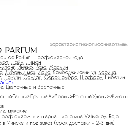
характеристики
описание
отзывы
d parfum
 Eau de Parfum · парфюмерная вода
амот
,
Лайм
,
Лимон
-иланг
,
Инжир
,
Роза
,
Жасмин
а
,
Дубовый мох
,
Ирис
, Камбоджийский уд,
Корица
,
с
,
Пачули
,
Сандал
,
Серая амбра
,
Шафран
, Цибетин
arfums
е, Цветочные и Восточные
сный:Теплый:Пряный:Амбровый:Розовый:Удовый:Животн
ав
ие, мужские
 парфюмерия в интернет-магазине Vetiver.by. Roja
 в Минске и под заказ (срок доставки - 2-3 дня).