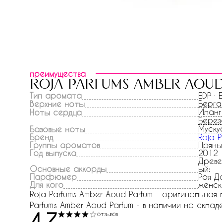
преимущества
roja parfums amber aou
Тип аромата
EDP ·
Берг
Верхние ноты
Иланг
Ноты сердца
Берез
Муску
Базовые ноты
Бренд
Roja P
Группы ароматов
Пряны
Год выпуска
2012
Древе
Основные аккорды
ый:
Парфюмер
Роя Д
Для кого
женск
Roja Parfums Amber Aoud Parfum - оригинальная
Parfums Amber Aoud Parfum - в наличии на складе
4.7
отзывов