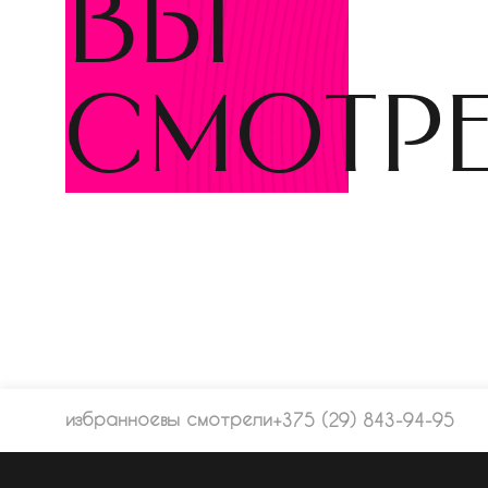
вы
смотр
избранное
вы смотрели
+375 (29) 843-94-95