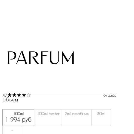
 parfum
4.7
отзывов
объем
100ml
100ml tester
2ml пробник
30ml
1 994 руб
-