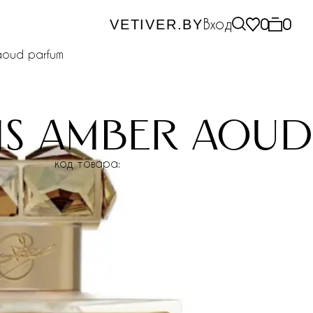
Вход
0
0
VETIVER.BY
aoud parfum
ms amber aoud
код товара: