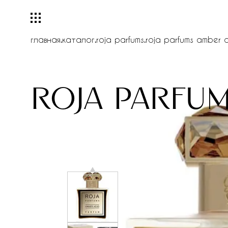
главная
.
каталог
.
roja parfums
.
roja parfums amber 
roja parfu