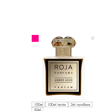
100ml
100ml tester
2ml пробник
30ml