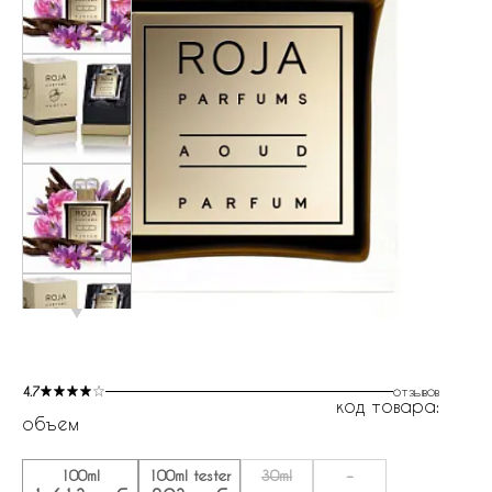
4.7
отзывов
код товара:
объем
100ml
100ml tester
30ml
-