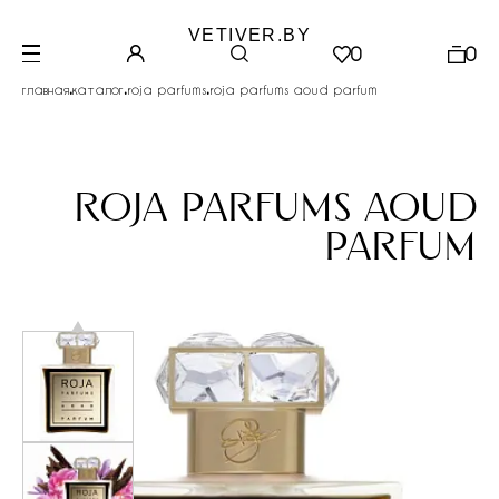
VETIVER.BY
0
0
.
.
.
главная
каталог
roja parfums
roja parfums aoud parfum
roja parfums aoud
parfum