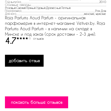
Год выпуска
2010
Основные аккорды
Розовый:Свежий:Пряный:Удовый:Древесный:Теплый:
Парфюмер
Роя Дав
Для кого
женские, мужские
Roja Parfums Aoud Parfum - оригинальная
парфюмерия в интернет-магазине Vetiver.by. Roja
Parfums Aoud Parfum - в наличии на складе в
Минске и под заказ (срок доставки - 2-3 дня).
4.7
отзывов
добавить отзыв
показать больше отзывов