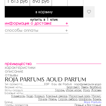
1 613 руб
893 руб
в корзину
купить в 1 клик
информация о доставке
＋
способы оплаты
＋
преимущества
характеристики
описание
отзывы
roja parfums aoud parfum
Тип аромата
EDP · Eau de Parfum · парфюмерная вода
Бергамот
,
Лимон
,
Вербена
Верхние ноты
Герань
,
Иланг-иланг
,
Роза
,
Жасмин
Ноты сердца
Базовые ноты
Кашмеран
,
Кедр
,
Корица
,
Кожаный аккорд
,
Мускатный орех
,
Мускус
,
Пачули
,
Ревень
,
Серая амбра
,
Шафран
,
Ваниль
Бренд
Roja Parfums
Группы ароматов
Пряные и Восточные